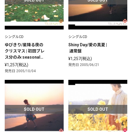
シングルCD
シングルCD
ゆびきり/星降る夜の
Shiny Day/愛の真夏 |
クリスマス | 初回プレ
 通常盤
ス分のみ:seasonalブ
¥1,257(税込)
ックケース(紙ジャケ
¥1,257(税込)
発売日 2005/06/21
ット)仕様
発売日 2005/10/04
SOLD OUT
SOLD OUT