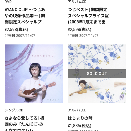
DVD
アルバムCD
AYANO CLIP ～つじあ
つじベスト | 期間限定
やの映像作品集Ⅰ～ | 期
スペシャルプライス盤
間限定スペシャルプラ
(2008年1月末まで出
イス版(2008年1月末
荷)
¥2,598(税込)
¥2,598(税込)
まで出荷) |  (DVD) 
発売日 2007/11/07
発売日 2007/11/07
SOLD OUT
シングルCD
アルバムCD
さよなら愛してる | 初
はじまりの時
回のみ「たんぽぽ-み
¥1,885(税込)
んなでウクレレ