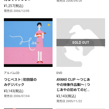
発売日 2006/09/26
編-」“Let’sウクレレ
¥1,257(税込)
♪”楽譜付
発売日 2006/12/05
SOLD OUT
アルバムCD
DVD
つじベスト | 初回盤の
AYANO CLIP ～つじあ
みデジパック
やの映像作品集Ⅰ～ | つ
じあやの初めてのビデ
¥3,143(税込)
オクリップ集 |  (DVD) 
¥3,143(税込)
発売日 2006/07/04
発売日 2005/11/22