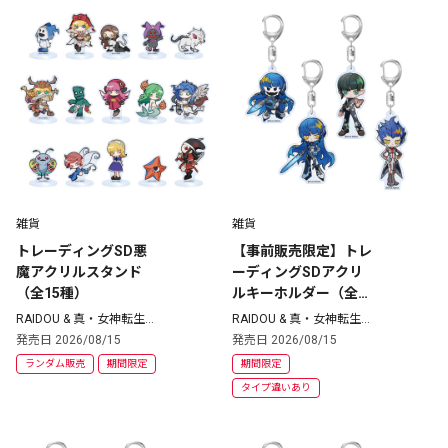
雑貨
雑貨
トレーディングSD悪
【事前販売限定】トレ
魔アクリルスタンド
ーディングSDアクリ
（全15種）
ルキーホルダー（全4
種）コンプリートセッ
RAIDOU & 真・女神転生
RAIDOU & 真・女神転生
シリーズ
シリーズ
ト 真・女神転生VV
発売日 2026/08/15
発売日 2026/08/15
ランダム販売
期間限定
期間限定
タイプ違いあり