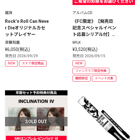
雑貨
アルバムCD
Rock’n Roll Can Neve
《FC限定》【発売日
r Dieオリジナルカセ
記念スペシャルイベン
ットプレイヤー
ト応募シリアル付】L
OVE ENG!NE
斉藤和義
M!LK
¥6,050(税込)
¥3,520(税込)
発売日 2026/09/29
発売日 2026/09/15
NEW
ストア限定商品
NEW
ファンクラブ限定特典
期間限定
イベント対象
SOLD OUT