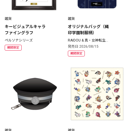
雑貨
雑貨
キービジュアルキャラ
オリジナルバッグ（縄
ファイングラフ
印学園制服柄）
ペルソナシリーズ
RAIDOU & 真・女神転生
シリーズ
発売日 2026/08/15
期間限定
期間限定
雑貨
雑貨