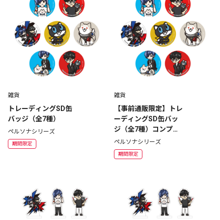
雑貨
雑貨
トレーディングSD缶
【事前通販限定】トレ
バッジ（全7種）
ーディングSD缶バッ
ジ（全7種）コンプリ
ペルソナシリーズ
ートセット
ペルソナシリーズ
期間限定
期間限定