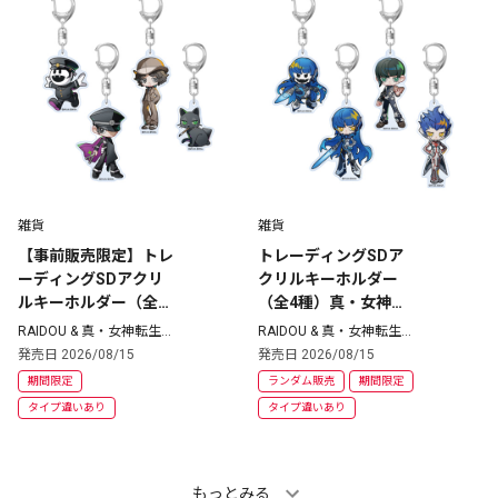
雑貨
雑貨
【事前販売限定】トレ
トレーディングSDア
ーディングSDアクリ
クリルキーホルダー
ルキーホルダー（全4
（全4種）真・女神転
種）コンプリートセッ
生VV
RAIDOU & 真・女神転生
RAIDOU & 真・女神転生
シリーズ
シリーズ
ト RAIDOU
発売日 2026/08/15
発売日 2026/08/15
期間限定
ランダム販売
期間限定
タイプ違いあり
タイプ違いあり
もっとみる