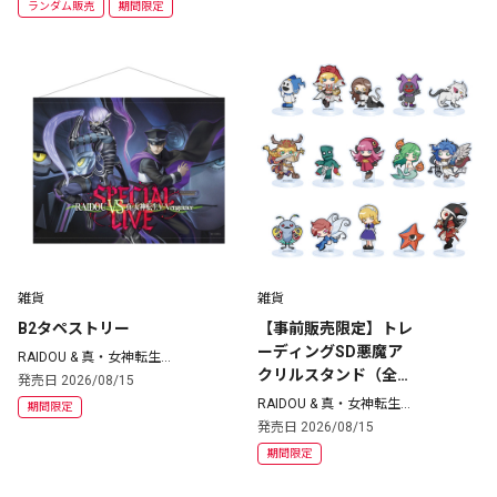
ランダム販売
期間限定
雑貨
雑貨
B2タペストリー
【事前販売限定】トレ
ーディングSD悪魔ア
RAIDOU & 真・女神転生
シリーズ
クリルスタンド（全1
発売日 2026/08/15
5種）コンプリートセ
RAIDOU & 真・女神転生
期間限定
シリーズ
ット
発売日 2026/08/15
期間限定