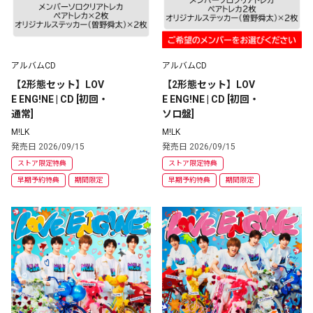
アルバムCD
アルバムCD
【2形態セット】LOV
【2形態セット】LOV
E ENG!NE | CD [初回・
E ENG!NE | CD [初回・
通常] 
ソロ盤] 
M!LK
M!LK
発売日 2026/09/15
発売日 2026/09/15
ストア限定特典
ストア限定特典
早期予約特典
期間限定
早期予約特典
期間限定