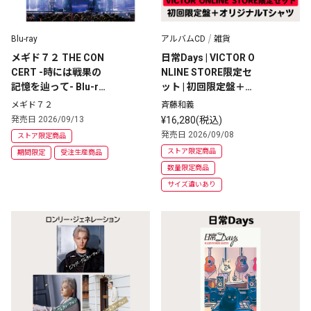
Blu-ray
アルバムCD
雑貨
メギド７２ THE CON
日常Days | VICTOR O
CERT -時には戦果の
NLINE STORE限定セ
記憶を辿って- Blu-ra
ット | 初回限定盤＋リ
y
ライブ✕Rock'n Roll
メギド７２
斉藤和義
 Can Never Dieコラボ 
発売日 2026/09/13
¥16,280(税込)
リカバリーTシャツ
発売日 2026/09/08
ストア限定商品
ストア限定商品
期間限定
受注生産商品
数量限定商品
サイズ違いあり