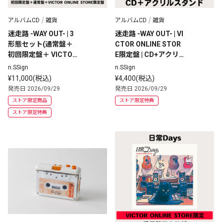
アルバムCD
雑貨
アルバムCD
雑貨
迷走路 -WAY OUT- | 3
迷走路 -WAY OUT- | VI
形態セット(通常盤＋
CTOR ONLINE STOR
初回限定盤＋ VICTOR 
E限定盤 | CD+アクリ
ONLINE STORE限定
ルスタンド
n.SSign
n.SSign
盤＋アクリルスタンド 
¥11,000(税込)
¥4,400(税込)
)
発売日 2026/09/29
発売日 2026/09/29
ストア限定商品
ストア限定特典
ストア限定特典