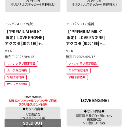
アルバムCD
雑貨
アルバムCD
雑貨
【”PREMIUM MILK”
【”PREMIUM MILK”
 限定】LOVE ENG!NE | 
 限定】LOVE ENG!NE | 
アクスタ [集合1種] +
アクスタ [集合1種] +
 CD [初回限定盤] 
 CD [通常盤]
M!LK
M!LK
発売日 2026/09/15
発売日 2026/09/15
ファンクラブ限定商品
ファンクラブ限定商品
ストア限定特典
ストア限定特典
早期予約特典
早期予約特典
オリジナル特典
SOLD OUT