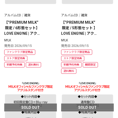
アルバムCD
雑貨
アルバムCD
雑貨
【”PREMIUM MILK”
【”PREMIUM MILK”
 限定 / 6形態セット】
 限定 / 5形態セット 】
LOVE ENG!NE | アクス
LOVE ENG!NE | アクス
タ [集合1種・ソロ5種] 
タ [ソロ5種] + CD [ソ
M!LK
M!LK
+ CD [通常・ソロ盤5
ロ盤] 
発売日 2026/09/15
発売日 2026/09/15
種] 
ファンクラブ限定商品
ファンクラブ限定商品
ストア限定特典
ストア限定特典
早期予約特典
送料無料
早期予約特典
期間限定
送料無料
SOLD OUT
SOLD OUT