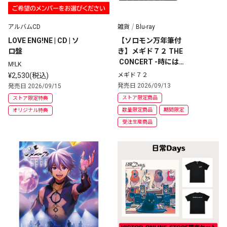
アルバムCD
雑貨
Blu-ray
LOVE ENG!NE | CD | ソ
【ソロモン万年筆付
ロ盤
き】メギド７２ THE
 CONCERT -時には戦
M!LK
果の記憶を辿って- Bl
¥2,530(税込)
メギド７２
u-ray
発売日 2026/09/13
発売日 2026/09/15
ストア限定商品
ストア限定特典
数量限定商品
期間限定
オリジナル特典
受注生産商品