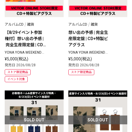
アルバムCD
雑貨
アルバムCD
雑貨
【8/29イベント参加
想い出の予感 | 完全生
権付】想い出の予感 |
産限定盤 | CD+特製ビ
 完全生産限定盤 | CD
アグラス
+特製ビアグラス
YONA YONA WEEKENDER
YONA YONA WEEKENDER
S
S
¥5,000(税込)
¥5,000(税込)
発売日 2026/08/28
発売日 2026/08/28
ストア限定商品
ストア限定商品
イベント対象
SOLD OUT
SOLD OUT