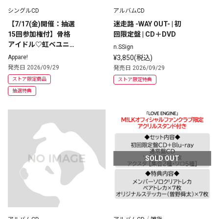
シングルCD
アルバムCD
【7/17(金)開催：抽選
迷走路 -WAY OUT- | 初
15回参加権付】骨格
回限定盤 | CD＋DVD
アイドル♡虹ベユニコ
n.SSign
ーン | CD(シングル)×1
Appare!
¥3,850(税込)
0枚
発売日 2026/09/29
発売日 2026/09/29
ストア限定商品
ストア限定特典
抽選特典
SOLD OUT