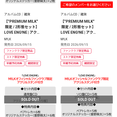
アルバムCD
雑貨
アルバムCD
雑貨
【”PREMIUM MILK”
【”PREMIUM MILK”
 限定 / 2形態セット】
 限定 / 2形態セット】
LOVE ENG!NE | アクス
LOVE ENG!NE | アクス
タ [集合2種] + CD [初
タ [集合1種・ソロ1種] 
M!LK
M!LK
回・通常] 
+ CD [初回・ソロ盤]
発売日 2026/09/15
発売日 2026/09/15
ファンクラブ限定商品
ファンクラブ限定商品
ストア限定特典
ストア限定特典
早期予約特典
期間限定
早期予約特典
期間限定
SOLD OUT
SOLD OUT