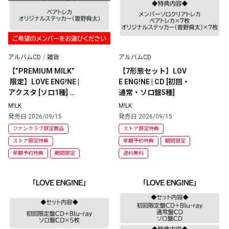
アルバムCD
雑貨
アルバムCD
【”PREMIUM MILK”
【7形態セット】LOV
 限定】LOVE ENG!NE | 
E ENG!NE | CD [初回・
アクスタ [ソロ1種] ＋
通常・ソロ盤5種] 
 ソロ盤 
M!LK
M!LK
発売日 2026/09/15
発売日 2026/09/15
ファンクラブ限定商品
ストア限定特典
ストア限定特典
早期予約特典
期間限定
早期予約特典
期間限定
送料無料