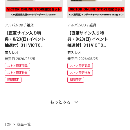
アルバムCD
雑貨
アルバムCD
雑貨
【直筆サイン入り特
【直筆サイン入り特
典・8/23(日) イベント
典・8/23(日) イベント
抽選付】31 | VICTOR
抽選付】31 | VICTOR
 ONLINE STORE限定
 ONLINE STORE限定
家入レオ
家入レオ
盤 | レザーチャーム +
盤 | レザーチャーム +
発売日 2026/08/25
発売日 2026/08/25
 CD [初回限定盤A] 
 CD [通常盤] 
ストア限定商品
ストア限定商品
ストア限定特典
ストア限定特典
期間限定
期間限定
もっとみる
TOP
商品一覧