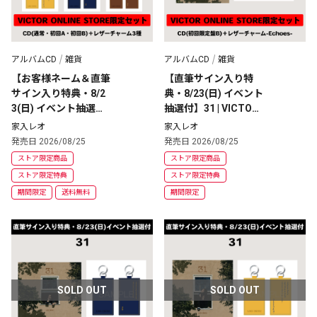
アルバムCD
雑貨
アルバムCD
雑貨
【お客様ネーム＆直筆
【直筆サイン入り特
サイン入り特典・8/2
典・8/23(日) イベント
3(日) イベント抽選
抽選付】31 | VICTOR
付】31 | VICTOR ONLI
 ONLINE STORE限定
家入レオ
家入レオ
NE STORE限定セット
盤 | レザーチャーム +
発売日 2026/08/25
発売日 2026/08/25
 | レザーチャーム3種 + 
 CD [初回限定盤B] 
ストア限定商品
ストア限定商品
CD [通常・初回A・初
ストア限定特典
ストア限定特典
回B] 
期間限定
送料無料
期間限定
SOLD OUT
SOLD OUT