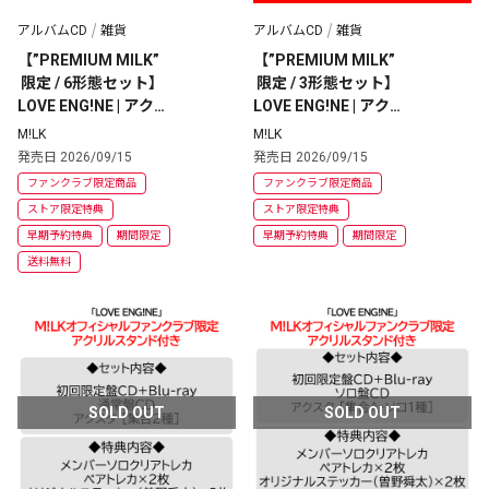
アルバムCD
雑貨
アルバムCD
雑貨
【”PREMIUM MILK”
【”PREMIUM MILK”
 限定 / 6形態セット】
 限定 / 3形態セット】
LOVE ENG!NE | アクス
LOVE ENG!NE | アクス
タ [集合1種・ソロ5種] 
タ [集合2種・ソロ1種] 
M!LK
M!LK
+ CD  [初回・ソロ盤5
+ CD [初回・通常・ソ
発売日 2026/09/15
発売日 2026/09/15
種]
ロ盤]
ファンクラブ限定商品
ファンクラブ限定商品
ストア限定特典
ストア限定特典
早期予約特典
期間限定
早期予約特典
期間限定
送料無料
SOLD OUT
SOLD OUT