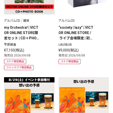
アルバムCD
雑貨
アルバムCD
my Orchestra! | VICT
“society | lazy” | VICT
OR ONLINE STORE限
OR ONLINE STORE /
定セット | CD＋PHOT
 ライブ会場限定 | 初回
O BOOK
生産限定盤 | 2CD+Go
平原綾香
LAUSBUB
ods+Special Packag
¥7,150(税込)
¥9,000(税込)
e	
発売日 2026/09/08
発売日 2026/09/08
ストア限定商品
ストア限定商品
ファンクラブ限定商品