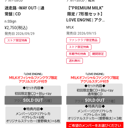
アルバムCD
アルバムCD
雑貨
迷走路 -WAY OUT- | 通
【”PREMIUM MILK”
常盤 | CD
 限定 / 7形態セット】
LOVE ENG!NE | アクス
n.SSign
タ [集合2種・ソロ5種] 
¥2,750(税込)
M!LK
+ CD [初回・通常・ソ
発売日 2026/09/15
発売日 2026/09/29
ロ盤5種] 
ファンクラブ限定商品
ストア限定特典
ストア限定特典
早期予約特典
期間限定
送料無料
SOLD OUT
SOLD OUT