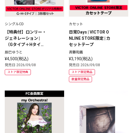
シングルCD
カセット
【特典付】ロンリー・
日常Days | VICTOR O
ジェネレーション |
NLINE STORE限定 | カ
 （Gタイプ＋Hタイプ
セットテープ
＋Iタイプ）3形態セッ
辰巳ゆうと
斉藤和義
ト
¥4,500(税込)
¥3,190(税込)
発売日 2026/09/08
発売日 2026/09/08
ストア限定特典
ストア限定商品
数量限定商品