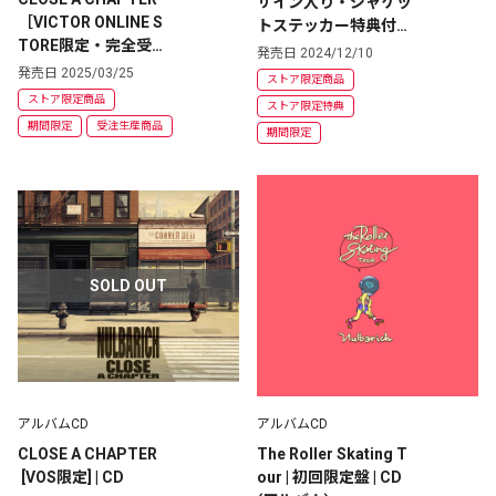
サイン入り・ジャケッ
［VICTOR ONLINE S
トステッカー特典付き
TORE限定・完全受注
『CLOSE A CHAPTE
発売日 2024/12/10
生産セット］ | アルバ
R』 [VOS限定]  | CD
発売日 2025/03/25
ストア限定商品
ムCD+カセットテープ
ストア限定商品
ストア限定特典
+ポータブル・カセッ
期間限定
受注生産商品
期間限定
トプレイヤー
SOLD OUT
アルバムCD
アルバムCD
CLOSE A CHAPTER
The Roller Skating T
 [VOS限定] | CD
our | 初回限定盤 | CD