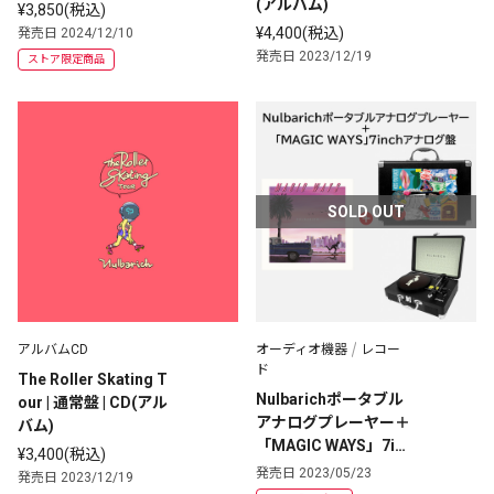
(アルバム)
¥3,850(税込)
¥4,400(税込)
発売日 2024/12/10
発売日 2023/12/19
ストア限定商品
SOLD OUT
アルバムCD
オーディオ機器
レコー
ド
The Roller Skating T
Nulbarichポータブル
our | 通常盤 | CD(アル
アナログプレーヤー＋
バム)
「MAGIC WAYS」7in
¥3,400(税込)
chアナログ盤
発売日 2023/05/23
発売日 2023/12/19