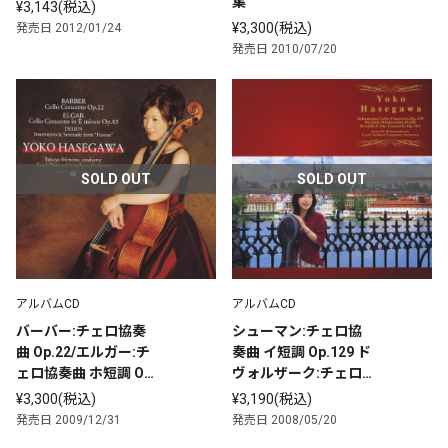
集
¥3,143(税込)
¥3,300(税込)
発売日 2012/01/24
発売日 2010/07/20
SOLD OUT
SOLD OUT
アルバムCD
アルバムCD
バーバー:チェロ協奏
シューマン:チェロ協
曲 Op.22/エルガー:チ
奏曲 イ短調 Op.129 ド
ェロ協奏曲 ホ短調 Op.
ヴォルザーク:チェロ
85 ディーリアス(ビー
協奏曲 ロ短調 Op.10
¥3,300(税込)
¥3,190(税込)
チャム 編):劇付随音楽
4/森の静けさ B.182
発売日 2009/12/31
発売日 2008/05/20
「ハッサン」より“間