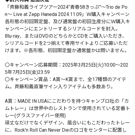
「斉藤和義ライブツアー2024“青春58きっぷ”〜Trio de Po
n〜 Live at Zepp Haneda 2024.11.09」Ｗ購入キャンペーン
各形態の初回限定盤、及び通常盤の初回生産分にＷ購入キ
ャンペーンにエントリーするシリアルコードを封入。
Blu-ray、またはDVDのどちらかとCDをご購入いただき、
シリアルコードを2つ揃えて専用サイトよりご応募いただ
けます。※各形態、初回限定盤か通常盤かは問いません。
〇キャンペーン応募期間：2025年3月25日(火)10:00～202
5年7月25日(金)23:59
〇キャンペーン賞品：A賞～K賞まで、全17種類のアイテ
ム。斉藤和義直筆サイン入りアイテムも多数あり。
A賞：MADE IN USAにこだわりを持つキャンブロ社の「カ
ムトレー」は世界中のレストランで使用されている定番ト
レー(グラスファイバー使用)
頑丈なだけでなくデザイン、風合いにもこだわったトレー
に、Rock'n Roll Can Never Dieのロゴをセンターに配置し