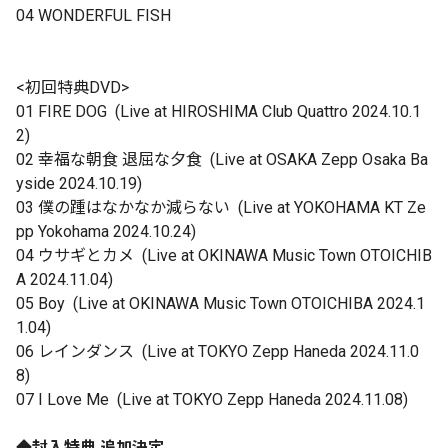
04 WONDERFUL FISH
<初回特典DVD>
01 FIRE DOG (Live at HIROSHIMA Club Quattro 2024.10.1
2)
02 幸福な朝食 退屈な夕食 (Live at OSAKA Zepp Osaka Ba
yside 2024.10.19)
03 僕の踵はなかなか減らない (Live at YOKOHAMA KT Ze
pp Yokohama 2024.10.24)
04 ウサギとカメ (Live at OKINAWA Music Town OTOICHIB
A 2024.11.04)
05 Boy (Live at OKINAWA Music Town OTOICHIBA 2024.1
1.04)
06 レインダンス (Live at TOKYO Zepp Haneda 2024.11.0
8)
07 I Love Me (Live at TOKYO Zepp Haneda 2024.11.08)
◆封入特典 追加決定