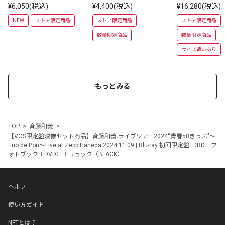
¥6,050(税込)
¥4,400(税込)
¥16,280(税込)
カバリーTシャ
サイズ）
NEW
ストア限定商品
ストア限定商品
ストア限定商品
数量限定商品
数量限定商品
サイズ違いあり
もっとみる
TOP
斉藤和義
【VOS限定盤映像セット商品】斉藤和義 ライブツアー2024“青春58きっぷ"～
Trio de Pon～Live at Zepp Haneda 2024.11.09 | Blu-ray 初回限定盤 （BD＋フ
ォトブック＋DVD）＋リュック（BLACK）
ヘルプ
使い方ガイド
NFTとは？