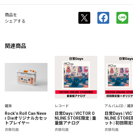
商品を
シェアする
関連商品
雑貨
レコード
アルバムCD
雑
Rock’n Roll Can Neve
日常Days | VICTOR O
日常Days | VIC
r Dieオリジナルカセッ
NLINE STORE限定 | 重
NLINE STOR
トプレイヤー
量盤アナログ
ット | 初回限
ライブ✕Rock'n 
斉藤和義
斉藤和義
斉藤和義
an Never Di