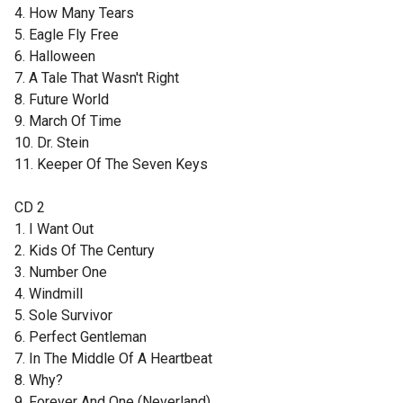
4. How Many Tears
5. Eagle Fly Free
6. Halloween
7. A Tale That Wasn't Right
8. Future World
9. March Of Time
10. Dr. Stein
11. Keeper Of The Seven Keys
CD 2
1. I Want Out
2. Kids Of The Century
3. Number One
4. Windmill
5. Sole Survivor
6. Perfect Gentleman
7. In The Middle Of A Heartbeat
8. Why?
9. Forever And One (Neverland)