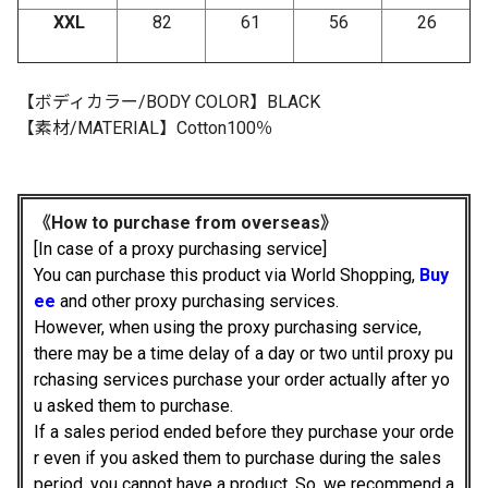
XXL
82
61
56
26
【ボディカラー
/BODY COLOR
】
BLACK
【素材
/MATERIAL
】
Cotton100
％
《How to purchase from overseas》
[In case of a proxy purchasing service]
You can purchase this product via
World Shopping,
Buy
ee
and other proxy purchasing services.
However, when using the proxy purchasing service,
there may be a time delay of a day or two until proxy pu
rchasing services purchase your order actually after yo
u asked them to purchase.
If a sales period ended before they purchase your orde
r even if you asked them to purchase during the sales
period, you cannot have a product. So, we recommend a