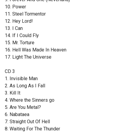
10. Power
11. Steel Tormentor
12. Hey Lord!
13. I Can
14. If I Could Fly
15. Mr. Torture
16. Hell Was Made In Heaven
17. Light The Universe
CD 3
1. Invisible Man
2. As Long As I Fall
3. Kill It
4. Where the Sinners go
5. Are You Metal?
6. Nabataea
7. Straight Out Of Hell
8. Waiting For The Thunder