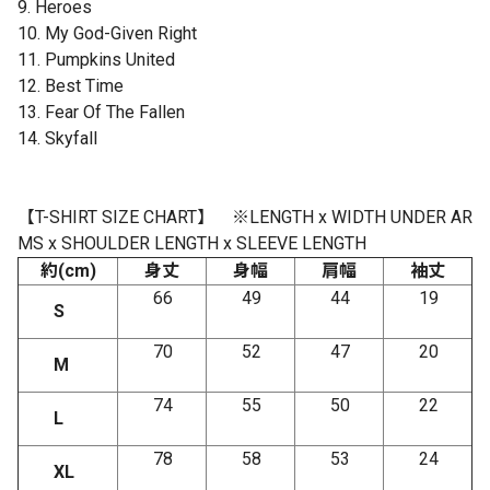
9. Heroes
10. My God-Given Right
11. Pumpkins United
12. Best Time
13. Fear Of The Fallen
14. Skyfall
【
T-SHIRT SIZE CHART
】
※
LENGTH x WIDTH UNDER AR
MS x SHOULDER LENGTH x SLEEVE LENGTH
約(cm)
身丈
身幅
肩幅
袖丈
66
49
44
19
S
70
52
47
20
M
74
55
50
22
L
78
58
53
24
XL