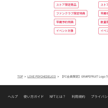
ログ盤＋カセットテープ
＋半
ストア限定商品
スト
＋半被
ファンクラブ限定特典
早期
早期予約特典
数量
イベント対象
イベ
TOP
LOVE PSYCHEDELICO
【FC会員限定】GRAPEFRUIT Logo Te
ヘルプ
使い方ガイド
NFTとは？
利用規約
プライバシ