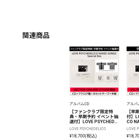
関連商品
アルバムCD
アルバ
【ファンクラブ限定特
【早期
典・早期予約 イベント抽
付】LO
選付】LOVE PSYCHEDE
CO NA
LICO NAKED SONGS Spe
al B
LOVE PSYCHEDELICO
LOVE 
cial Box | 完全生産限定ボ
ックス
¥18,700(税込)
¥18,7
ックスセット | CD＋アナ
ログ