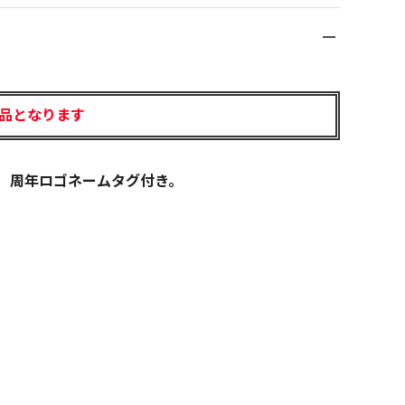
品
となります
。 周年ロゴネームタグ付き。