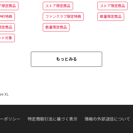
被
＋半被
プ＋半被
ア限定商品
ストア限定商品
ストア限定商品
予約特典
ファンクラブ限定特典
数量限定商品
限定商品
数量限定商品
ント対象
もっとみる
e XL
ーポリシー
特定商取引法に基づく表示
情報の外部送信について