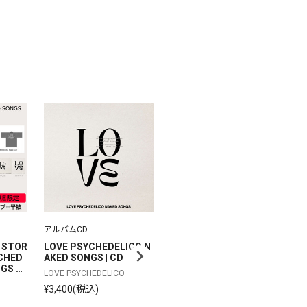
SOLD OUT
アルバムCD
レコード
カ
 STOR
LOVE PSYCHEDELICO N
LOVE PSYCHEDELICO N
L
CHED
AKED SONGS | CD
AKED SONGS | 完全生産
A
GS Sp
限定アナログ盤
限
LOVE PSYCHEDELICO
生産限定
LOVE PSYCHEDELICO
LO
¥3,400(税込)
CD＋ア
¥4,950(税込)
¥3
トテー