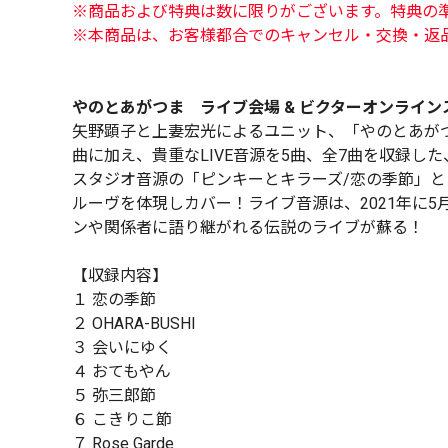
※商品および特典は数に限りがございます。特典の
※本商品は、お客様都合でのキャンセル・交換・返
やのとあがつま ライブ会場 & ビクターオンライン
矢野顕子と上妻宏光によるユニット、「やのとあがつ
曲に加え、貴重なLIVE音源を5曲、全7曲を収録
スタジオ音源の「ピンキーとキラーズ/恋の季節」と
ルーヴを体現しカバー！ライブ音源は、2021年に5
ンや関係者に語り継がれる伝説のライブが蘇る！
【収録内容】
１ 恋の季節
２ OHARA-BUSHI
３ 会いにゆく
４ おてもやん
５ 弥三郎節
６ こきりこ節
７ Rose Garde