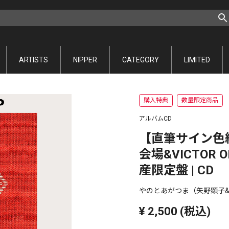
ARTISTS
NIPPER
CATEGORY
LIMITED
購入特典
数量限定商品
アルバムCD
【直筆サイン色紙
会場&VICTOR 
産限定盤 | CD
やのとあがつま（矢野顕子
¥
2,500
(税込)