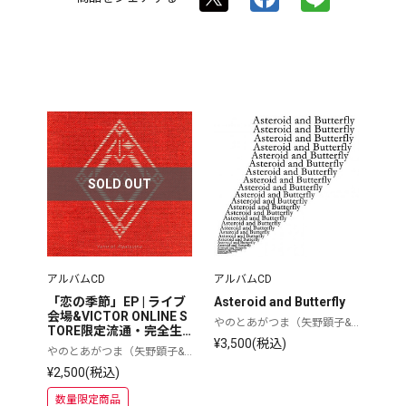
SOLD OUT
アルバムCD
アルバムCD
「恋の季節」EP | ライブ
Asteroid and Butterfly
会場&VICTOR ONLINE S
やのとあがつま（矢野顕子&
TORE限定流通・完全生
上妻宏光）
¥3,500(税込)
産限定盤 | CD
やのとあがつま（矢野顕子&
上妻宏光）
¥2,500(税込)
数量限定商品