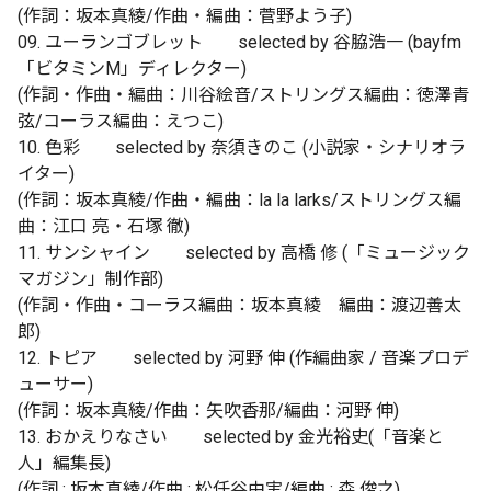
(作詞：坂本真綾/作曲・編曲：菅野よう子)
09. ユーランゴブレット selected by 谷脇浩一 (bayfm
「ビタミンM」ディレクター)
(作詞・作曲・編曲：川谷絵音/ストリングス編曲：徳澤青
弦/コーラス編曲：えつこ)
10. 色彩 selected by 奈須きのこ (小説家・シナリオラ
イター)
(作詞：坂本真綾/作曲・編曲：la la larks/ストリングス編
曲：江口 亮・石塚 徹)
11. サンシャイン selected by 高橋 修 (「ミュージック
マガジン」制作部)
(作詞・作曲・コーラス編曲：坂本真綾 編曲：渡辺善太
郎)
12. トピア selected by 河野 伸 (作編曲家 / 音楽プロデ
ューサー)
(作詞：坂本真綾/作曲：矢吹香那/編曲：河野 伸)
13. おかえりなさい selected by 金光裕史(「音楽と
人」編集長)
(作詞 : 坂本真綾/作曲 : 松任谷由実/編曲 : 森 俊之)