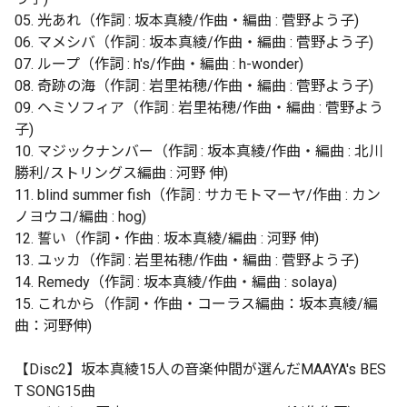
05. 光あれ（作詞 : 坂本真綾/作曲・編曲 : 菅野よう子)
06. マメシバ（作詞 : 坂本真綾/作曲・編曲 : 菅野よう子)
07. ループ（作詞 : h's/作曲・編曲 : h-wonder)
08. 奇跡の海（作詞 : 岩里祐穂/作曲・編曲 : 菅野よう子)
09. ヘミソフィア（作詞 : 岩里祐穂/作曲・編曲 : 菅野よう
子)
10. マジックナンバー（作詞 : 坂本真綾/作曲・編曲 : 北川
勝利/ストリングス編曲 : 河野 伸)
11. blind summer fish（作詞 : サカモトマーヤ/作曲 : カン
ノヨウコ/編曲 : hog)
12. 誓い（作詞・作曲 : 坂本真綾/編曲 : 河野 伸)
13. ユッカ（作詞 : 岩里祐穂/作曲・編曲 : 菅野よう子)
14. Remedy（作詞 : 坂本真綾/作曲・編曲 : solaya)
15. これから（作詞・作曲・コーラス編曲：坂本真綾/編
曲：河野伸)
【Disc2】坂本真綾15人の音楽仲間が選んだMAAYA's BES
T SONG15曲