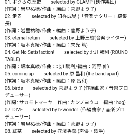
01. ボクらの歴史 selected by CLAMP (創作集団)
(作詞：岩里祐穂/作曲・編曲：菅野よう子)
02. 走る selected by 臼杵成晃 (「音楽ナタリー」編集
長)
(作詞：岩里祐穂/作曲・編曲：菅野よう子)
03. eternal return selected by 上野三樹(音楽ライター)
(作詞：坂本真綾/作曲・編曲：末光 篤)
04. Get No Satisfaction! selected by 北川勝利 (ROUND
TABLE)
(作詞：坂本真綾/作曲：北川勝利/編曲：河野 伸)
05. coming up selected by 原 昌和 (the band apart)
(作詞：坂本真綾/作曲・編曲：原 昌和)
06. birds selected by 菅野よう子 (作編曲家 / 音楽プロ
デューサー)
(作詞 : サカモトマーヤ 作曲 : カンノヨウコ 編曲 : hog)
07. DIVE selected by h-wonder (作編曲家 / 音楽プロ
デューサー)
(作詞：岩里祐穂/作曲・編曲：菅野よう子)
08. 紅茶 selected by 花澤香菜 (声優・歌手)