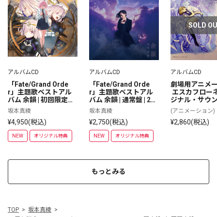
SOLD O
アルバムCD
アルバムCD
アルバムCD
「Fate/Grand Orde
「Fate/Grand Orde
劇場用アニメ
r」主題歌ベストアル
r」主題歌ベストアル
 エスカフローネ
バム 余韻 | 初回限定盤 | 
バム 余韻 | 通常盤 | 2C
ジナル・サウ
2CD+Blu-ray
D
ック | 「天空
坂本真綾
坂本真綾
(アニメーション)
フローネ」TV
¥4,950(税込)
¥2,750(税込)
¥2,860(税込)
放送30周年＆
開25周年記念 | 
NEW
オリジナル特典
NEW
オリジナル特典
ルバム)
もっとみる
TOP
坂本真綾