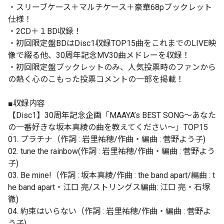
・スリーブケース＋マルチケース＋豪華68pブックレット
仕様！
・2CD＋１BD収録！
・初回限定盤BDはDisc1収録TOP15曲をこれまでのLIVE映
像で綴る他、30周年記念MV30曲メドレーを収録！
・初回限定盤ブックレットのみ、人気投票時のファンから
の熱く心のこもった投票コメントの一部を掲載！
■収録内容
【Disc1】30周年記念企画「MAAYA’s BEST SONG〜あなた
の一番好きな坂本真綾の曲を教えてください〜」TOP15
01. プラチナ（作詞 : 岩里祐穂/作曲・編曲 : 菅野よう子)
02. tune the rainbow(作詞 : 岩里祐穂/作曲・編曲 : 菅野よう
子)
03. Be mine!（作詞 : 坂本真綾/作曲 : the band apart/編曲 : t
he band apart・江口 亮/ストリングス編曲: 江口 亮・石塚
徹)
04. 約束はいらない（作詞 : 岩里祐穂/作曲・編曲 : 菅野よ
う子)