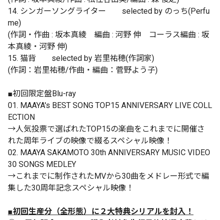
14. シンガーソングライター selected by のっち(Perfu
me)
(作詞・作曲 : 坂本真綾 編曲 : 河野 伸 コーラス編曲 : 坂
本真綾・河野 伸)
15. 猫背 selected by 岩里祐穂(作詞家)
(作詞：岩里祐穂/作曲・編曲：菅野よう子)
■初回限定盤Blu-ray
01. MAAYA's BEST SONG TOP15 ANNIVERSARY LIVE COLL
ECTION
→人気投票で選ばれたTOP15の楽曲をこれまでに開催さ
れた周年ライブの映像で綴るスペシャル映像！
02. MAAYA SAKAMOTO 30th ANNIVERSARY MUSIC VIDEO
30 SONGS MEDLEY
→これまでに制作されたMVから30曲をメドレー形式で編
集した30周年記念スペシャル映像！
■初回生産分（全形態）に２大特典シリアルを封入！