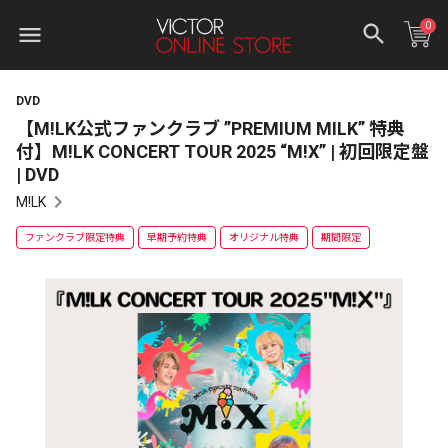
0
DVD
【M!LK公式ファンクラブ ”PREMIUM MILK” 特典
付】M!LK CONCERT TOUR 2025 “M!X” | 初回限定盤
| DVD
M!LK
ファンクラブ限定特典
早期予約特典
オリジナル特典
期間限定