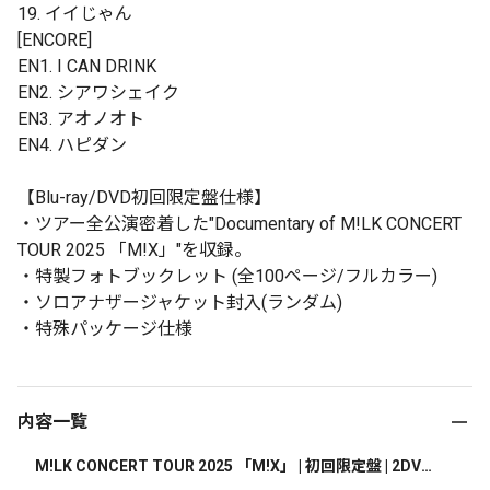
19. イイじゃん
[ENCORE]
EN1. I CAN DRINK
EN2. シアワシェイク
EN3. アオノオト
EN4. ハピダン
【Blu-ray/DVD初回限定盤仕様】
・ツアー全公演密着した"Documentary of M!LK CONCERT
TOUR 2025 「M!X」"を収録。
・特製フォトブックレット (全100ページ/フルカラー)
・ソロアナザージャケット封入(ランダム)
・特殊パッケージ仕様
内容一覧
M!LK CONCERT TOUR 2025 「M!X」 | 初回限定盤 | 2DVD+
Photobook