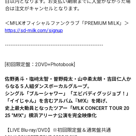
日以内となります。お支払い期限までに入金がなかった場
合は注文がキャンセルとなります。
＜M!LKオフィシャルファンクラブ「PREMIUM MILK」＞
https://sd-milk.com/signup
------------------------------------------------------
[初回限定盤：2DVD+Photobook]
佐野勇斗・塩﨑太智・曽野舜太・山中柔太朗・吉田仁人か
らなる５人組ダンスボーカルグループ。
シングル「ブルーシャワー」「エビバディグッジョブ！」
「イイじゃん」を含むアルバム『M!Ⅹ』を掲げ、
史上最大動員となったツアー「M!LK CONCERT TOUR 20
25 "M!X"」横浜アリーナ公演を完全映像化
【LIVE Blu-ray/DVD】※初回限定盤＆通常盤共通