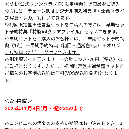
※M!LK公式ファンクラブ FC 限定特典付き商品をご購入
の方には、
チェーン別オリジナル購入特典『＜全員＞ライ
ブ写真トレカ』
も付いてきます。
※初回限定盤＋通常盤セットをご購入の方には、
早期セッ
ト予約特典『特製A4クリアファイル』
も付いてきます。
※早期セットをご購入のお客様には、「早期セット予約特
典（1点）＋早期予約特典（初回・通常各1点）＋オリジ
ナル特典（2点）」が付いてきます。
※別途配送料を頂きます。一会計につき770円（税込）の
ご負担となります。ただし、初回限定盤＋通常盤セットを
ご購入のお客様の送料は無料(VOSが送料負担)となりま
す。
＜受付期間＞
2025年11月3日(月・祝)23:59まで
※コンビニへの代金のお支払い期限はお申込み日を含む3