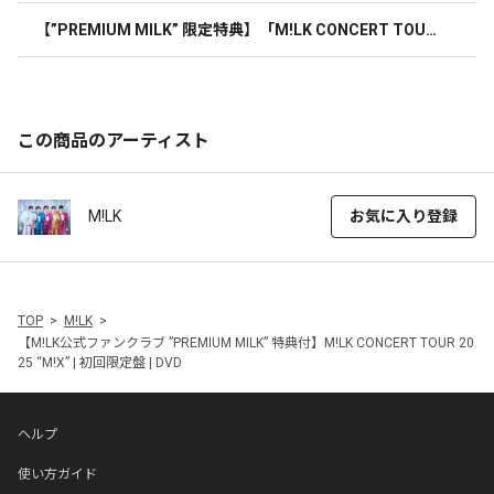
【”PREMIUM MILK” 限定特典】「M!LK CONCERT TOUR
 2025 “M!X”」複製サイン&コメント入りソロライブ写真(佐
野勇斗)
この商品のアーティスト
M!LK
お気に入り登録
TOP
M!LK
【M!LK公式ファンクラブ ”PREMIUM MILK” 特典付】M!LK CONCERT TOUR 20
25 “M!X” | 初回限定盤 | DVD
ヘルプ
使い方ガイド