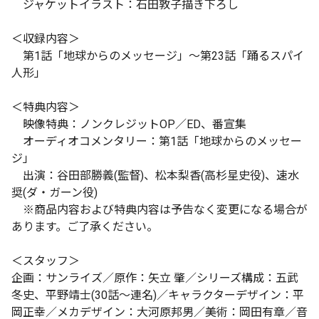
ジャケットイラスト：石田敦子描き下ろし
＜収録内容＞
第1話「地球からのメッセージ」～第23話「踊るスパイ
人形」
＜特典内容＞
映像特典：ノンクレジットOP／ED、番宣集
オーディオコメンタリー：第1話「地球からのメッセー
ジ」
出演：谷田部勝義(監督)、松本梨香(高杉星史役)、速水
奨(ダ・ガーン役)
※商品内容および特典内容は予告なく変更になる場合が
あります。ご了承ください。
＜スタッフ＞
企画：サンライズ／原作：矢立 肇／シリーズ構成：五武
冬史、平野靖士(30話～連名)／キャラクターデザイン：平
岡正幸／メカデザイン：大河原邦男／美術：岡田有章／音