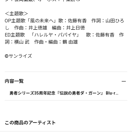
＜主題歌＞
OP主題歌「風の未来へ」歌：佐藤有香 作詞：山田ひろ
し 作曲：井上徳雄 編曲：井上日徳
ED主題歌 「ハレルヤ・パパイヤ」 歌：佐藤有香 作
詞：横山 武 作曲・編曲：鶴 由雄
©サンライズ
内容一覧
勇者シリーズ35周年記念『伝説の勇者ダ・ガーン』 Blu-ra
y BOXⅠ | 4Blu-ray 
この商品のアーティスト