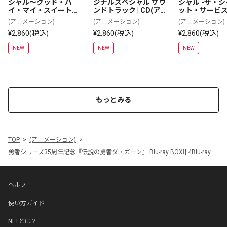
シャル～グッド・バ
ジナルスペシャル サウ
シャル -ザ・
イ・マイ・スイート・
ンドトラック | CD(ア
ット・サービス
ハート オリジナルサウ
ルバム)
ジナルサウン
(アニメーション)
(アニメーション)
(アニメーション)
ンドトラック | CD(ア
ク | CD(アルバ
¥2,860(税込)
¥2,860(税込)
¥2,860(税込)
ルバム)
NEW
NEW
NEW
もっとみる
TOP
(アニメーション)
勇者シリーズ35周年記念『伝説の勇者ダ・ガーン』 Blu-ray BOXⅠ| 4Blu-ray
ヘルプ
使い方ガイド
NFTとは？