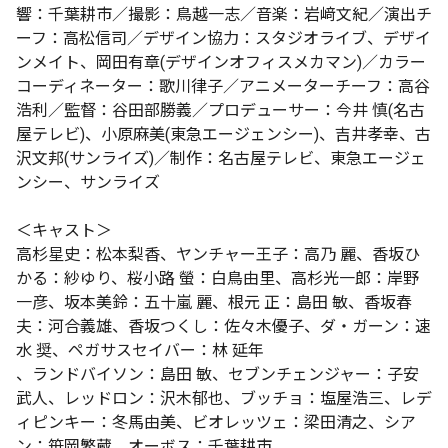
響：千葉耕市／撮影：鳥越一志／音楽：岩﨑文紀／演出チ
ーフ：高松信司／デザイン協力：スタジオライブ、デザイ
ンメイト、岡田有章(デザインオフィスメカマン)／カラー
コーディネーター：歌川律子／アニメーターチーフ：高谷
浩利／監督：谷田部勝義／プロデューサー：今井 慎(名古
屋テレビ)、小原麻美(東急エージェンシー)、吉井孝幸、古
沢文邦(サンライズ)／制作：名古屋テレビ、東急エージェ
ンシー、サンライズ
＜キャスト＞
高杉星史：松本梨香、ヤンチャー王子：高乃 麗、香坂ひ
かる：紗ゆり、桜小路 螢：白鳥由里、高杉光一郎：岸野
一彦、坂本美鈴：五十嵐 麗、根元 正：島田 敏、香坂春
夫：河合義雄、香坂つくし：佐々木優子、ダ・ガーン：速
水 奨、ペガサスセイバー：林 延年
、ランドバイソン：島田 敏、セブンチェンジャー：子安
武人、レッドロン：沢木郁也、ブッチョ：塩屋浩三、レデ
ィピンキー：冬馬由美、ビオレッツェ：梁田清之、シア
ン：笹岡繁蔵、オーボス：千葉耕市