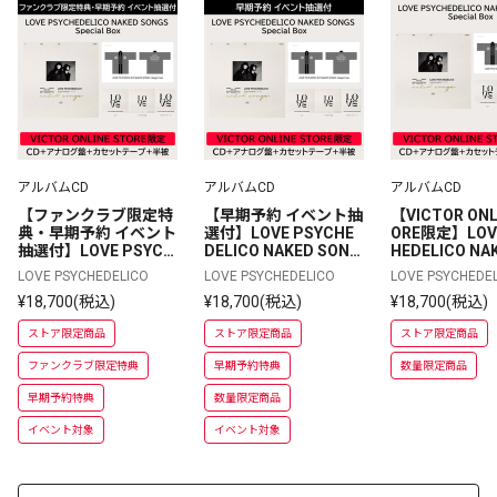
アルバムCD
アルバムCD
アルバムCD
【ファンクラブ限定特
【早期予約 イベント抽
【VICTOR ONL
典・早期予約 イベント
選付】LOVE PSYCHE
ORE限定】LOVE
抽選付】LOVE PSYCH
DELICO NAKED SONG
HEDELICO NA
EDELICO NAKED SON
S Special Box | 完全生
NGS Special B
LOVE PSYCHEDELICO
LOVE PSYCHEDELICO
LOVE PSYCHEDE
GS Special Box | 完全
産限定ボックスセット
全生産限定ボ
¥18,700(税込)
¥18,700(税込)
¥18,700(税込)
生産限定ボックスセッ
 | CD＋アナログ盤＋カ
ット | CD＋
ト | CD＋アナログ盤＋
セットテープ＋半被
＋カセットテ
ストア限定商品
ストア限定商品
ストア限定商品
カセットテープ＋半被
被
ファンクラブ限定特典
早期予約特典
数量限定商品
早期予約特典
数量限定商品
イベント対象
イベント対象