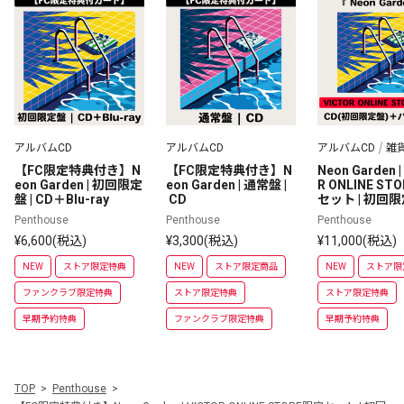
アルバムCD
アルバムCD
アルバムCD
雑
【FC限定特典付き】N
【FC限定特典付き】N
Neon Garden |
eon Garden | 初回限定
eon Garden | 通常盤 |
R ONLINE ST
盤 | CD＋Blu-ray
 CD
セット | 初回
スタオル
Penthouse
Penthouse
Penthouse
¥6,600(税込)
¥3,300(税込)
¥11,000(税込)
NEW
ストア限定特典
NEW
ストア限定商品
NEW
ストア限
ファンクラブ限定特典
ストア限定特典
ストア限定特典
早期予約特典
ファンクラブ限定特典
早期予約特典
TOP
Penthouse