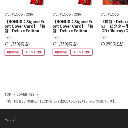
アルバムCD
雑貨
アルバムCD
雑貨
アルバムCD
【BONUS：Signed Fr
【BONUS：Signed Fr
『箱庭 - Deluxe
ont Cover Card】『箱
ont Cover Card】『箱
n』 | ビクター
庭 - Deluxe Edition』
庭 - Deluxe Edition』
 CD+Blu-ray+
＋Canvas picture boa
＋Canvas picture boa
Fami
Fami
Fami
rd | ビクター限定盤 | C
rd | ビクター限定盤 | C
¥11,250(税込)
¥11,250(税込)
¥9,250(税込)
D+Blu-ray+CD
D+DVD+CD
期間限定
イベント対象
期間限定
イベント対象
TOP
LOVEBITES
『IN THE BEGINNING』| 2CD+Blu-ray[2CD+Blu-ray+Tシャツ(M)&パッチ]
ヘルプ