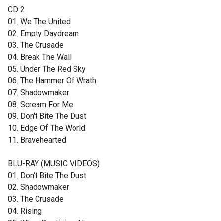
CD 2
01. We The United
02. Empty Daydream
03. The Crusade
04. Break The Wall
05. Under The Red Sky
06. The Hammer Of Wrath
07. Shadowmaker
08. Scream For Me
09. Don't Bite The Dust
10. Edge Of The World
11. Bravehearted
BLU-RAY (MUSIC VIDEOS)
01. Don’t Bite The Dust
02. Shadowmaker
03. The Crusade
04. Rising