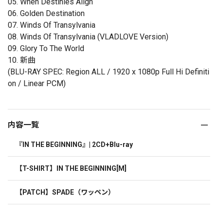
05. When Destinies Align
06. Golden Destination
07. Winds Of Transylvania
08. Winds Of Transylvania (VLADLOVE Version)
09. Glory To The World
10. 新曲
(BLU-RAY SPEC: Region ALL / 1920 x 1080p Full Hi Definiti
on / Linear PCM)
内容一覧
『IN THE BEGINNING』| 2CD+Blu-ray
【T-SHIRT】IN THE BEGINNING[M]
【PATCH】SPADE（ワッペン）