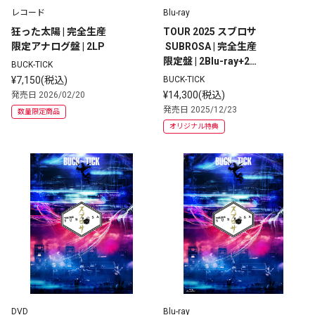
レコード
Blu-ray
狂った太陽 | 完全生産
TOUR 2025 スブロサ
限定アナログ盤 | 2LP
 SUBROSA | 完全生産
限定盤 | 2Blu-ray+2S
BUCK-TICK
HM-CD +PHOTOBOO
¥7,150(税込)
BUCK-TICK
K
¥14,300(税込)
発売日 2026/02/20
発売日 2025/12/23
数量限定商品
オリジナル特典
DVD
Blu-ray