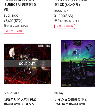
 SUBROSA | 通常盤 | D
盤 | CD(シングル)
VD
BUCK-TICK
BUCK-TICK
¥1,320(税込)
¥6,600(税込)
発売日 2025/10/14
発売日 2025/12/23
オリジナル特典
オリジナル特典
SOLD OUT
シングルCD
Blu-ray
渋谷ハリアッパ! | 完全
ナイショの薔薇の下 2
生産限定盤 | CD(シン
024 | 完全生産限定盤 |