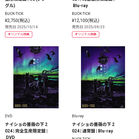
グル)
 Blu-ray
BUCK-TICK
BUCK-TICK
¥2,750(税込)
¥12,100(税込)
発売日 2025/10/14
発売日 2025/09/23
オリジナル特典
オリジナル特典
DVD
Blu-ray
ナイショの薔薇の下 2
ナイショの薔薇の下 2
024 | 完全生産限定盤 |
024 | 通常盤 | Blu-ray
 DVD