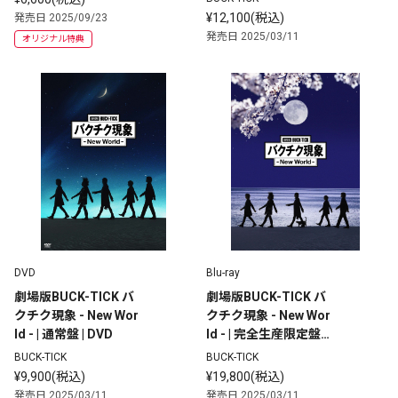
¥12,100(税込)
発売日 2025/09/23
発売日 2025/03/11
オリジナル特典
DVD
Blu-ray
劇場版BUCK-TICK バ
劇場版BUCK-TICK バ
クチク現象 - New Wor
クチク現象 - New Wor
ld - | 通常盤 | DVD
ld - | 完全生産限定盤 |
 Blu-ray
BUCK-TICK
BUCK-TICK
¥9,900(税込)
¥19,800(税込)
発売日 2025/03/11
発売日 2025/03/11