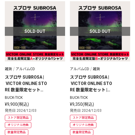
SOLD OUT
SOLD OUT
雑貨
アルバムCD
アルバムCD
雑貨
スブロサ SUBROSA |
スブロサ SUBROSA |
 VICTOR ONLINE STO
 VICTOR ONLINE STO
RE 数量限定セット｜
RE 数量限定セット |
完全生産限定盤A+オ
 完全生産限定盤B+オ
BUCK-TICK
BUCK-TICK
リジナルTシャツ
リジナルTシャツ
¥9,900(税込)
¥9,350(税込)
発売日 2024/12/03
発売日 2024/12/03
ストア限定商品
ストア限定商品
オリジナル特典
オリジナル特典
数量限定商品
数量限定商品