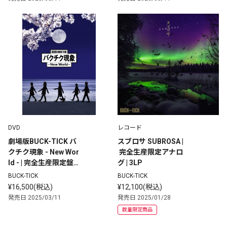
DVD
レコード
劇場版BUCK-TICK バ
スブロサ SUBROSA |
クチク現象 - New Wor
 完全生産限定アナロ
ld - | 完全生産限定盤 |
グ | 3LP
 DVD
BUCK-TICK
BUCK-TICK
¥16,500(税込)
¥12,100(税込)
発売日 2025/03/11
発売日 2025/01/28
数量限定商品