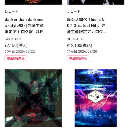
レコード
レコード
darker than darknes
殺シノ調べ This is N
s -style93- | 完全生産
OT Greatest Hits | 完
限定アナログ盤 | 2LP
全生産限定アナログ盤 
| 3LP
BUCK-TICK
BUCK-TICK
¥7,150(税込)
¥12,100(税込)
発売日 2026/06/22
発売日 2026/03/20
数量限定商品
数量限定商品