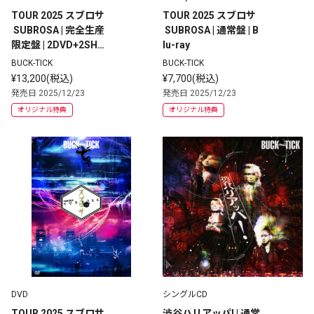
TOUR 2025 スブロサ
TOUR 2025 スブロサ
 SUBROSA | 完全生産
 SUBROSA | 通常盤 | B
限定盤 | 2DVD+2SHM
lu-ray
-CD +PHOTOBOOK
BUCK-TICK
BUCK-TICK
¥13,200(税込)
¥7,700(税込)
発売日 2025/12/23
発売日 2025/12/23
オリジナル特典
オリジナル特典
DVD
シングルCD
TOUR 2025 スブロサ
渋谷ハリアッパ! | 通常