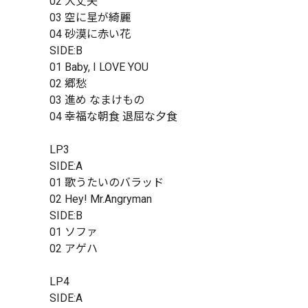
02 大丈夫
03 空に星が綺麗
04 砂漠に赤い花
SIDE:B
01 Baby, I LOVE YOU
02 郷愁
03 進め なまけもの
04 幸福な朝食 退屈な夕食
LP3
SIDE:A
01 歌うたいのバラッド
02 Hey! Mr.Angryman
SIDE:B
01 ソファ
02 アゲハ
LP4
SIDE:A