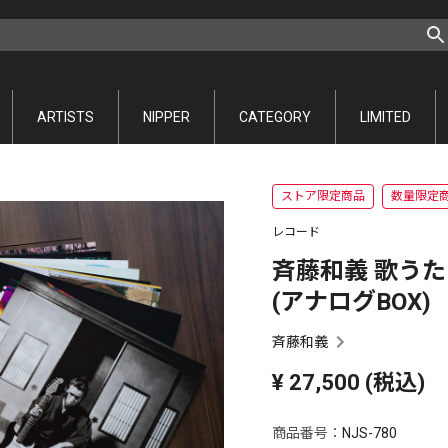
ARTISTS
NIPPER
CATEGORY
LIMITED
ストア限定商品
数量限定
レコード
斉藤和義 歌うたい15
(アナログBOX)
斉藤和義
¥
27,500
(税込)
商品番号：
NJS-780