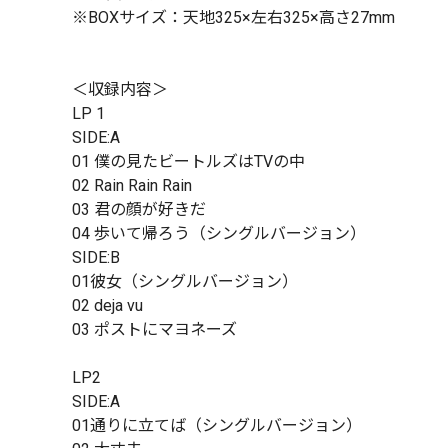
※BOXサイズ：天地325×左右325×高さ27mm
＜収録内容＞
LP 1
SIDE:A
01 僕の見たビートルズはTVの中
02 Rain Rain Rain
03 君の顔が好きだ
04 歩いて帰ろう（シングルバージョン）
SIDE:B
01彼女（シングルバージョン）
02 deja vu
03 ポストにマヨネーズ
LP2
SIDE:A
01通りに立てば（シングルバージョン）