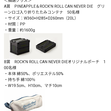
＜抽選グッズ＞
A賞 PINEAPPLE＆ROCK’N ROLL CAN NEVER DIE グリ
ーンロゴ入り折りたたみコンテナ 50名様
・サイズ：W360×H285×D260mm（20L）
・材質：PP
・重量：約1600g
B賞 ROCK’N ROLL CAN NEVER DIEオリジナルポーチ 1
00名様
・本体 綿50%、ポリエステル50%
・持ち手 綿100％
・W19.5cm、H10cm、マチ10cm