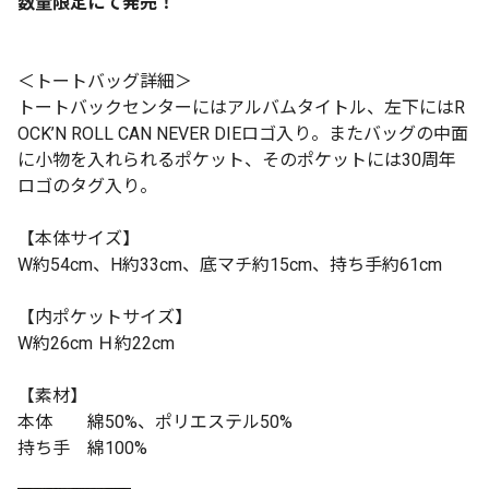
数量限定にて発売！
＜トートバッグ詳細＞
トートバックセンターにはアルバムタイトル、左下にはR
OCK’N ROLL CAN NEVER DIEロゴ入り。またバッグの中面
に小物を入れられるポケット、そのポケットには30周年
ロゴのタグ入り。
【本体サイズ】
W約54cm
、
H約33cm
、底マチ約
15cm
、持ち手約
61cm
【内ポケットサイズ】
W約26cm Ｈ約22cm
【素材】
本体 綿
50%
、ポリエステル
50%
持ち手 綿
100%