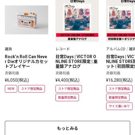
雑貨
レコード
アルバムCD
雑
Rock’n Roll Can Neve
日常Days | VICTOR O
日常Days | VIC
r Dieオリジナルカセッ
NLINE STORE限定 | 重
NLINE STOR
トプレイヤー
量盤アナログ
ット | 初回限
ライブ✕Rock'n 
斉藤和義
斉藤和義
斉藤和義
an Never Di
¥6,050(税込)
¥4,400(税込)
¥16,280(税込)
カバリーTシャ
サイズ）
NEW
ストア限定商品
ストア限定商品
ストア限定商品
数量限定商品
数量限定商品
サイズ違いあり
もっとみる