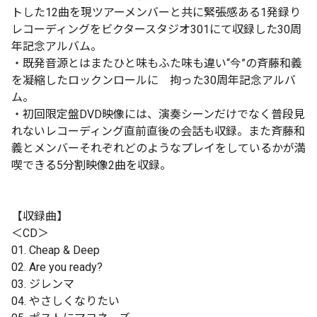
トした12曲を現ツアーメンバーと共に緊張感ある1発録り
レコーディングをビクタースタジオ301にて収録した30周
年記念アルバム。
・既発音源とはまたひと味もふた味も違い“今”の斉藤和義
を凝縮したロックンロールに 拘った30周年記念アルバ
ム。
・初回限定盤DVD映像には、演奏シーンだけでなく普段見
れないレコーディング直前直後の会話も収録。また斉藤和
義とメンバーそれぞれどのようなプレイをしているかが満
喫できる5分割映像2曲を収録。
【収録曲】
＜CD＞
01. Cheap & Deep
02. Are you ready?
03. ジレンマ
04. やさしくなりたい