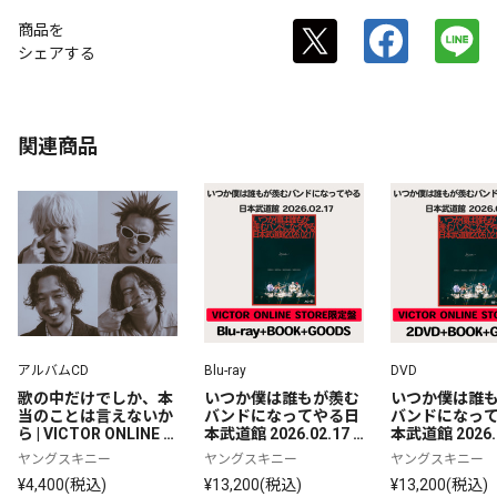
商品を
シェアする
関連商品
アルバムCD
Blu-ray
DVD
歌の中だけでしか、本
いつか僕は誰もが羨む
いつか僕は誰
当のことは言えないか
バンドになってやる日
バンドになっ
ら | VICTOR ONLINE S
本武道館 2026.02.17 |
本武道館 2026.0
TORE完全生産限定盤 |
 VOS限定盤 | Blu-ray+
 VOS限定盤 | 2
ヤングスキニー
ヤングスキニー
ヤングスキニー
 2CD+BOOK	
BOOK+GOODS
OOK+GOODS
¥4,400(税込)
¥13,200(税込)
¥13,200(税込)