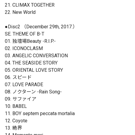
21. CLIMAX TOGETHER
22. New World
●Disc2 （December 29th, 2017.）
SE. THEME OF B-T
01. 独壇場Beauty -R.I.P.-
02. ICONOCLASM
03. ANGELIC CONVERSATION
04. THE SEASIDE STORY
05. ORIENTAL LOVE STORY
06. スピード
07. LOVE PARADE
08. ノクターン -Rain Song-
09. サファイア
10. BABEL
11. BOY septem peccata mortalia
12. Coyote
13. 絶界