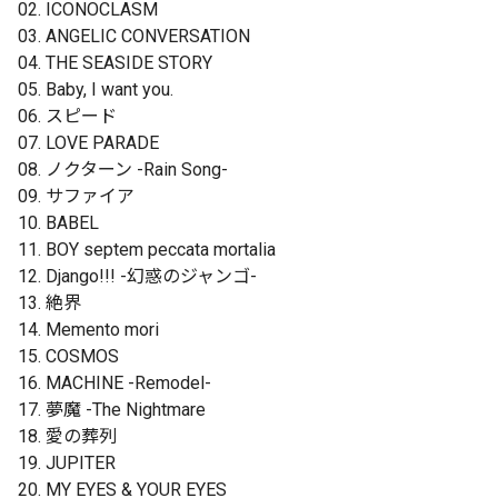
02. ICONOCLASM
03. ANGELIC CONVERSATION
04. THE SEASIDE STORY
05. Baby, I want you.
06. スピード
07. LOVE PARADE
08. ノクターン -Rain Song-
09. サファイア
10. BABEL
11. BOY septem peccata mortalia
12. Django!!! -幻惑のジャンゴ-
13. 絶界
14. Memento mori
15. COSMOS
16. MACHINE -Remodel-
17. 夢魔 -The Nightmare
18. 愛の葬列
19. JUPITER
20. MY EYES & YOUR EYES