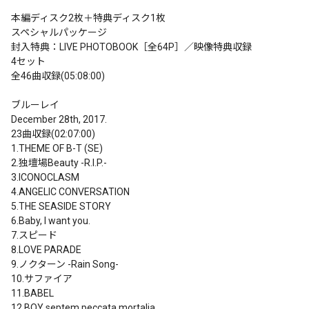
本編ディスク2枚＋特典ディスク1枚

スペシャルパッケージ

封入特典：LIVE PHOTOBOOK［全64P］／映像特典収録

4セット

全46曲収録(05:08:00)

ブルーレイ

December 28th, 2017.

23曲収録(02:07:00)

1.THEME OF B-T (SE)

2.独壇場Beauty -R.I.P.-

3.ICONOCLASM

4.ANGELIC CONVERSATION

5.THE SEASIDE STORY

6.Baby, I want you.

7.スピード

8.LOVE PARADE

9.ノクターン -Rain Song-

10.サファイア

11.BABEL

12.BOY septem peccata mortalia
