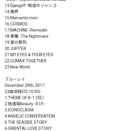
13.Django!!! -眩惑のジャンゴ-

14.絶界

15.Memento mori

16.COSMOS

17.MACHINE -Remodel-

18.夢魔 -The Nightmare

19.愛の葬列

20.JUPITER

21.MY EYES & YOUR EYES

22.CLIMAX TOGETHER

23.New World

ブルーレイ

December 29th, 2017.

23曲収録(02:10:00)

1.THEME OF B-T (SE)

2.独壇場Beauty -R.I.P.-

3.ICONOCLASM

4.ANGELIC CONVERSATION

5.THE SEASIDE STORY

6.ORIENTAL LOVE STORY
