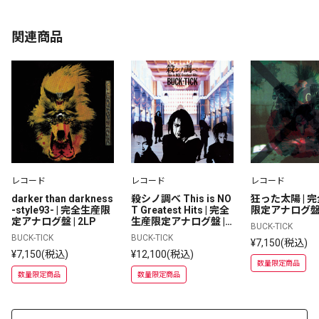
関連商品
レコード
レコード
レコード
darker than darkness 
殺シノ調べ This is NO
狂った太陽 | 
-style93- | 完全生産限
T Greatest Hits | 完全
限定アナログ盤 |
定アナログ盤 | 2LP
生産限定アナログ盤 | 3
BUCK-TICK
LP
BUCK-TICK
BUCK-TICK
¥7,150(税込)
¥7,150(税込)
¥12,100(税込)
数量限定商品
数量限定商品
数量限定商品