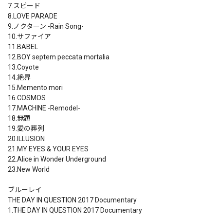
7.スピード

8.LOVE PARADE

9.ノクターン -Rain Song-

10.サファイア

11.BABEL

12.BOY septem peccata mortalia

13.Coyote

14.絶界

15.Memento mori

16.COSMOS

17.MACHINE -Remodel-

18.無題

19.愛の葬列

20.ILLUSION

21.MY EYES & YOUR EYES

22.Alice in Wonder Underground

23.New World

ブルーレイ

THE DAY IN QUESTION 2017 Documentary

1.THE DAY IN QUESTION 2017 Documentary
