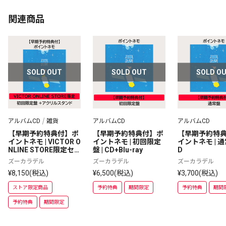
関連商品
SOLD OUT
SOLD OUT
SOLD O
アルバムCD
雑貨
アルバムCD
アルバムCD
【早期予約特典付】ポ
【早期予約特典付】ポ
【早期予約特
イントネモ | VICTOR O
イントネモ | 初回限定
イントネモ | 通常
NLINE STORE限定セ
盤 | CD+Blu-ray
D
ット | 初回限定盤+アク
ズーカラデル
ズーカラデル
ズーカラデル
リルスタンド
¥8,150(税込)
¥6,500(税込)
¥3,700(税込)
ストア限定商品
予約特典
期間限定
予約特典
期間
予約特典
期間限定