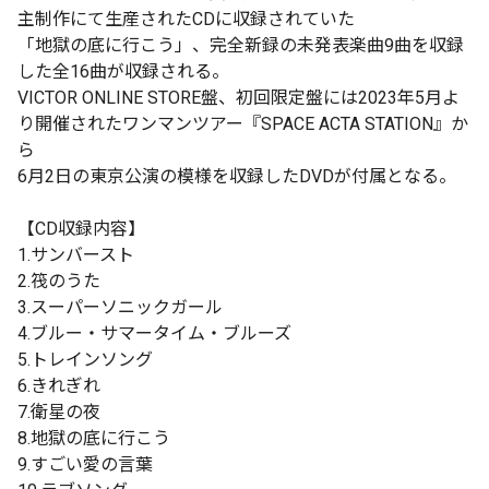
主制作にて生産されたCDに収録されていた
「地獄の底に行こう」、完全新録の未発表楽曲9曲を収録
した全16曲が収録される。
VICTOR ONLINE STORE盤、初回限定盤には2023年5月よ
り開催されたワンマンツアー『SPACE ACTA STATION』か
ら
6月2日の東京公演の模様を収録したDVDが付属となる。
【CD収録内容】
1.サンバースト
2.筏のうた
3.スーパーソニックガール
4.ブルー・サマータイム・ブルーズ
5.トレインソング
6.きれぎれ
7.衛星の夜
8.地獄の底に行こう
9.すごい愛の言葉