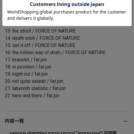
09. who's Theme / MINMI
10. just forget / FORCE OF NATURE
11. nightshift / FORCE OF NATURE
12. 日出ズルSTYLE / FORCE OF NATURE
13. the stroll / FORCE OF NATURE
14. death wish / FORCE OF NATURE
15. set it off / FORCE OF NATURE
16. the million way of drum / FORCE OF NATURE
17. bracelet / fat jon
18. in position / fat jon
19. night out / fat jon
20. not quite seleah / fat jon
21. labyrinth statistic / fat jon
22. here and there / fat jon
内容一覧
samurai champloo music record “impression" | 初回限定