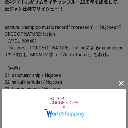
全4タイトルがサムライチャンプルー20周年を記念して、
紙ジャケ仕様でリイシュー！
samurai champloo music record "impresson" ／ Nujabes/F
ORCE OF NATURE/fat jon
（VTCL-60640）
Nujabes、FORCE OF NATURE、fat jonによるmusic recor
dの３枚目。MINMIが歌う「Who's Theme」も収録。
（曲目）
01. sanctuary ship / Nujabes
02. haiku[interlude] / Nujabes
03. tsurugi no mai / Nujabes
04. dead season / Nujabes
05. decade[interlude] / Nujabes
06. world without words / Nujabes
07. kodama[interlude] / Nujabes
08. silver morning / Nujabes