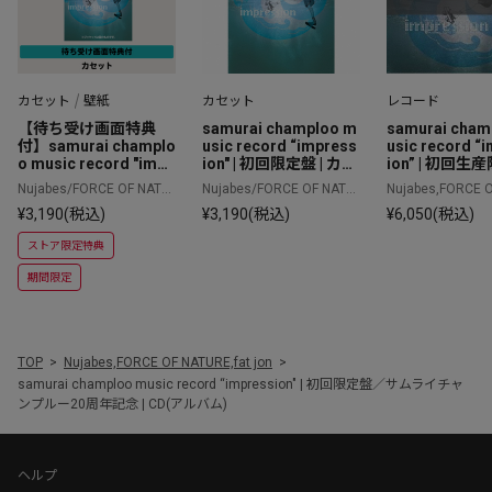
カセット
壁紙
カセット
レコード
【待ち受け画面特典
samurai champloo m
samurai cham
付】samurai champlo
usic record “impress
usic record “
o music record "impr
ion" | 初回限定盤 | カセ
ion” | 初回生
esson" 
ットテープ
初アナログ化/
Nujabes/FORCE OF NATU
Nujabes/FORCE OF NATU
Nujabes,FORCE 
売日:2022年5月1
RE/fat jon
RE/fat jon
RE,fat jon
¥3,190(税込)
¥3,190(税込)
¥6,050(税込)
 (アナログ盤) 
ストア限定特典
期間限定
TOP
Nujabes,FORCE OF NATURE,fat jon
samurai champloo music record “impression" | 初回限定盤／サムライチャ
ンプルー20周年記念 | CD(アルバム)
ヘルプ