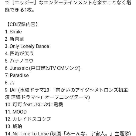
で［エッジー］なエンターテインメントを余すことなく堪
能できる1枚。
【CD収録内容】
1. Smile
2. 新喜劇
3. Only Lonely Dance
4. 四時が笑う
5. ハナノヨウ
6. Jurassic (戸田建設TV CMソング)
7. Paradise
8. 八
9. IAI (水曜ドラマ23 「向かいのアイツ～メトロンズ初主
演 連続ドラマ～」オープニングテーマ)
10. 可可 feat. ぷにぷに電機
11. MOOD
12. カレイドスコウプ
13. 琥珀
14. No Time To Lose (映画「みーんな、宇宙人。」主題歌)