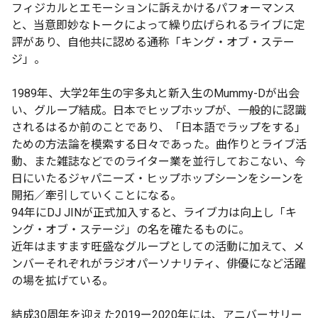
フィジカルとエモーションに訴えかけるパフォーマンス
と、当意即妙なトークによって繰り広げられるライブに定
評があり、自他共に認める通称「キング・オブ・ステー
ジ」。
1989年、大学2年生の宇多丸と新入生のMummy-Dが出会
い、グループ結成。日本でヒップホップが、一般的に認識
されるはるか前のことであり、「日本語でラップをする」
ための方法論を模索する日々であった。曲作りとライブ活
動、また雑誌などでのライター業を並行しておこない、今
日にいたるジャパニーズ・ヒップホップシーンをシーンを
開拓／牽引していくことになる。
94年にDJ JINが正式加入すると、ライブ力は向上し「キ
ング・オブ・ステージ」の名を確たるものに。
近年はますます旺盛なグループとしての活動に加えて、メ
ンバーそれぞれがラジオパーソナリティ、俳優になど活躍
の場を拡げている。
結成30周年を迎えた2019ー2020年には、アニバーサリー