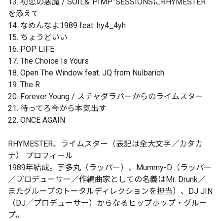
13. 初恋の悪魔 / SOIL&”PIMP”SESSIONSにRHYMESTER
を添えて
14. なめんなよ1989 feat. hy4_4yh
15. ちょうどいい
16. POP LIFE
17. The Choice Is Yours
18. Open The Window feat. JQ from Nulbarich
19. The R
20. Forever Young / スチャダラパーからのライムスター
21. 待ってろ今から本気出す
22. ONCE AGAIN
RHYMESTER、ライムスター（表記は全大文字／カタカ
ナ） プロフィール
1989年結成。宇多丸（ラッパー）、Mummy-D（ラッパー
／プロデューサー／作編曲家としての名義はMr. Drunk／
またグループのトータルディレクションを担当）、DJ JIN
（DJ／プロデューサー）からなるヒップホップ・グルー
プ。