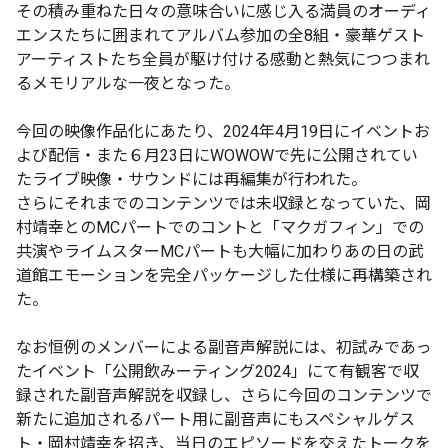
その積み重ねた日々の意味合いに感じ入る満員のオーディ
エンスたちに囲まれてアルバム参加の全8組・豪華ゲスト
アーティストたち全員が駆け付ける感動と熱気につつまれ
るメモリアルな一夜となった。
今回の映像作品化にあたり、2024年4月19日にイベントお
よび配信・また６月23日にWOWOWで先に公開されてい
たライブ映像・サウンドには再編集が行われた。
さらにそれまでのコンテンツでは未収録となっていた、岡
村靖幸とのMCパートでのコントと「マクガフィン」での
共演やライムスターMCパートも大幅に加わりあの日の武
道館エモーションを完全パッケージした仕様に再構築され
た。
なお恒例のメンバーによる副音声解説には、初試みであっ
たイベント「公開飲みーティング2024」にて有観客で収
録された副音声解説を収録し、さらに今回のコンテンツで
新たに追加されるパート用に副音声にもスペシャルゲス
ト・岡村靖幸を招き、当日のエピソードを交えたトークを