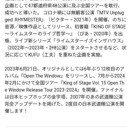
企画として47都道府県48公演に及ぶ全国ツアーを敢行、
成功へと導いた。 コロナ禍には無観客公演『MTV Unplug
ged: RHYMESTER』（ビクター・2021年）を開催、のちに
音源／映像作品としてリリース、初書籍『KING OF STAGE
～ライムスターのライブ哲学～』（ぴあ・2020年）を出
版、ライブ新シリーズ「ライムスターイズインザハウス」
（2022年～2023年・計8公演）をスタートさせるなど、状
況に応じてKUFU（工夫）を重ねた企画を実施。
2023年6月21日、オリジナルとしては6年ぶり12枚目のア
ルバム『Open The Window』をリリースし、7月から2024
年2月にかけて全国ツアー『King of Stage Vol. 15 Open Th
e Window Release Tour 2023-2024』を開催。ファイナル
は日本ヒップホップの金字塔、2007年のあの武道館公演
完全アップデートを掲げた、2度目の日本武道館公演を開
催します！