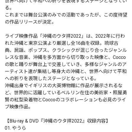
世界へ向けて平和への祈りを表現するステージとなってい
る。
これまでは舞台公演のみでの活動であったが、この度待望
の作品リリースが決定。
ライブ映像作品「沖縄のウタ拝2022」は、2022年に行わ
れた沖縄と東京公演より厳選し全16曲を収録。琉球古
典、民謡、ポップス、クラシックが混じり合ったジャンル
レスな音楽、沖縄を多方面から切り取った映像と、Cocco
の歌と踊りが舞台上で交差していき、多様なジャンルのア
ーティスト達が集結し等身大の沖縄と、世界へ向けて平和
への祈りを表現したステージとなっている。
沖縄出身でイギリスの大英博物館に作品が展示されるな
ど、世界的に活躍しているベルリン在住の美術家・照屋勇
賢の紅型染着物とCoccoのコラボレーションも必見のライ
ブ映像作品。
【Blu-ray & DVD『沖縄のウタ拝2022』収録内容】
01. やうら