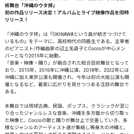
術舞台「沖縄のウタ拝」
初の作品リリース決定！アルバムとライブ映像作品を同時
リリース！
「沖縄のウタ拝」は『OKINAWAという島が紡ぎつづけて
いるもの』をテーマに、高校時代の同級生である、主宰者
のピアニスト/作編曲家の辺土名直子とCoccoが中心メン
バーとなり2015年に始動。
「音楽・映像・踊り」が融合された総合芸術舞台となって
おり、2015年、2016年に沖縄公演、2018年、2022年には
沖縄に加え東京公演も開催され、今年は初の大阪公演も開
催となるなど、着実に広がりを見せつつある注目の舞台で
ある。
本舞台では琉球古典、民謡、ポップス、クラシックが混じ
り合ったジャンルレスな音楽、沖縄を多方面から切り取っ
た映像と、Coccoの歌と踊りが舞台上で交差していき、多
様なジャンルのアーティスト達が集結し等身大の沖縄と、