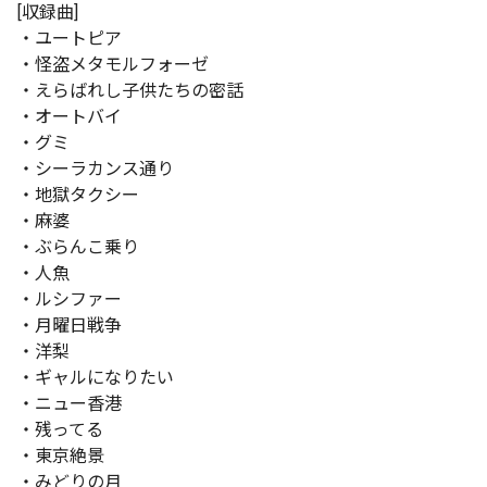
[収録曲]
・ユートピア
・怪盗メタモルフォーゼ
・えらばれし子供たちの密話
・オートバイ
・グミ
・シーラカンス通り
・地獄タクシー
・麻婆
・ぶらんこ乗り
・人魚
・ルシファー
・月曜日戦争
・洋梨
・ギャルになりたい
・ニュー香港
・残ってる
・東京絶景
・みどりの月