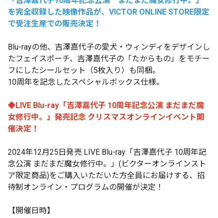
「吉澤嘉代子
10
周年記念公演 まだまだ魔女修行中。」
を完全収録した映像作品が、VICTOR ONLINE STORE限定
で受注生産での販売決定！
Blu-ray
の他、吉澤嘉代子の愛犬・ウィンディをデザインし
たフェイスポーチ、吉澤嘉代子の「たからもの」をモチー
フにしたシールセット（
5
枚入り）も同梱。
10
周年を記念したスペシャルボックス仕様。
◆LIVE Blu-ray「吉澤嘉代子 10周年記念公演 まだまだ魔
女修行中。」発売記念 クリスマスオンラインイベント開
催決定！
2024年12月25日発売 LIVE Blu-ray「吉澤嘉代子 10周年記
念公演 まだまだ魔女修行中。」(ビクターオンラインスト
ア限定商品)をご購入いただいた方全員にお届けする、招
待制オンライン・プログラムの開催が決定！
【開催日時】