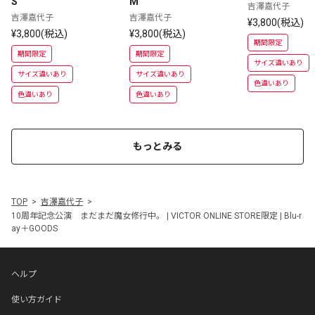
S
M
吉澤嘉代子
吉澤嘉代子
吉澤嘉代子
¥3,800(税込)
¥3,800(税込)
¥3,800(税込)
期間限定
期間限定
期間限定
サイズ違いあり
サイズ違いあり
サイズ違いあり
色違いあり
色違いあり
色違いあり
もっとみる
TOP
吉澤嘉代子
10周年記念公演 まだまだ魔女修行中。 | VICTOR ONLINE STORE限定 | Blu-r
ay＋GOODS
ヘルプ
使い方ガイド