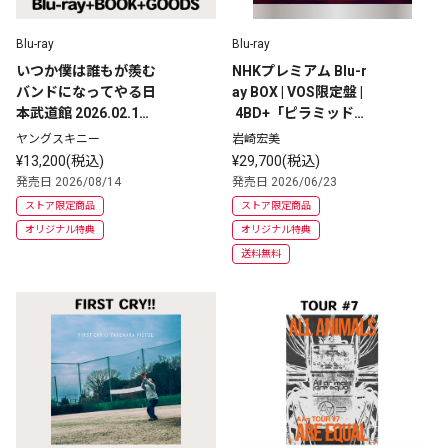
Blu-ray
Blu-ray
いつか僕は誰もが羨む
NHKプレミアム Blu-r
バンドになってやる日
ay BOX | VOS限定盤 |
本武道館 2026.02.17 |
 4BD+「ピラミッド」
 VOS限定盤 | Blu-ray+
Blu-ray
ヤングスキニー
岩崎宏美
BOOK+GOODS
¥13,200(税込)
¥29,700(税込)
発売日 2026/08/14
発売日 2026/06/23
ストア限定商品
ストア限定商品
オリジナル特典
オリジナル特典
送料無料