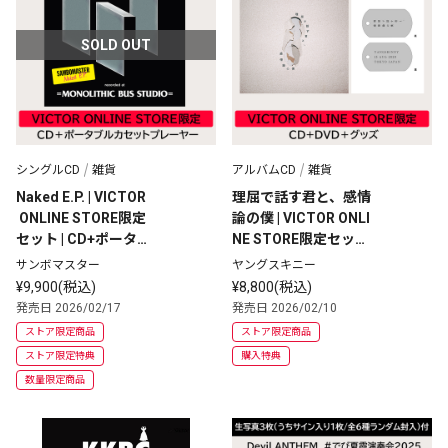
SOLD OUT
シングルCD
雑貨
アルバムCD
雑貨
Naked E.P. | VICTOR
理屈で話す君と、感情
 ONLINE STORE限定
論の僕 | VICTOR ONLI
セット | CD+ポータブ
NE STORE限定セット
ルカセットプレーヤー
 | CD+DVD+グッズ
サンボマスター
ヤングスキニー
¥9,900(税込)
¥8,800(税込)
発売日 2026/02/17
発売日 2026/02/10
ストア限定商品
ストア限定商品
ストア限定特典
購入特典
数量限定商品