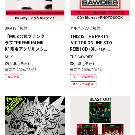
Blu-ray
雑貨
アルバムCD
雑貨
【M!LK公式ファンク
THIS IS THE PARTY |
ラブ ”PREMIUM MIL
 VICTOR ONLINE STO
K” 限定アクリルスタ
RE盤 | CD+Blu-ray+P
ンドセット商品 】M!L
HOTOBOOK
M!LK
THE BAWDIES
K 11th Anniversary D
¥9,900(税込)
¥8,500(税込)
ay ～爆裂11時間生配
発売日 2026/05/05
発売日 2026/03/24
信～ | 「好きすぎて
購入特典
ストア限定商品
滅！」集合アクリルス
オリジナル特典
タンド＋初回生産限定
Blu-ray