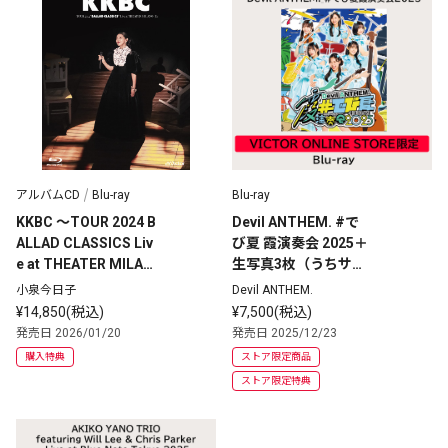
アルバムCD
Blu-ray
Blu-ray
KKBC 〜TOUR 2024 B
Devil ANTHEM. #で
ALLAD CLASSICS Liv
び夏 霞演奏会 2025＋
e at THEATER MILAN
生写真3枚（うちサイ
O-Za〜 | Blu-ray+2SH
ン入り1枚/全6種ラン
小泉今日子
Devil ANTHEM.
M-CDセット
ダム封入）付 | VICTO
¥14,850(税込)
¥7,500(税込)
R ONLINE STORE限定
発売日 2026/01/20
発売日 2025/12/23
盤 | Blu-ray
購入特典
ストア限定商品
ストア限定特典