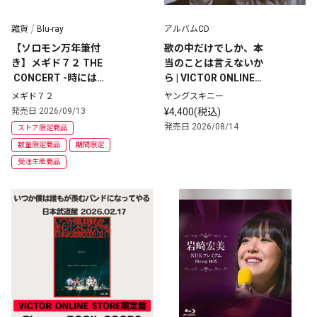
雑貨
Blu-ray
アルバムCD
【ソロモン万年筆付
歌の中だけでしか、本
き】メギド７２ THE
当のことは言えないか
 CONCERT -時には戦
ら | VICTOR ONLINE S
果の記憶を辿って- Bl
TORE完全生産限定盤
メギド７２
ヤングスキニー
u-ray
 | 2CD+BOOK	
発売日 2026/09/13
¥4,400(税込)
発売日 2026/08/14
ストア限定商品
数量限定商品
期間限定
受注生産商品