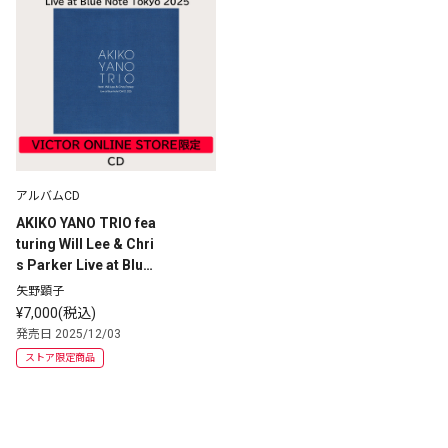
アルバムCD
AKIKO YANO TRIO fea
turing Will Lee & Chri
s Parker Live at Blue
 Note Tokyo 2025 | ラ
矢野顕子
イブ会場 & VICTOR O
¥7,000(税込)
NLINE STORE限定流
発売日 2025/12/03
通・完全生産限定盤 |
ストア限定商品
 CD