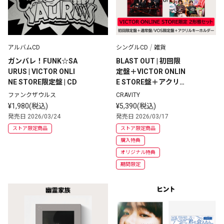
アルバムCD
シングルCD
雑貨
ガンバレ！FUNK☆SA
BLAST OUT | 初回限
URUS | VICTOR ONLI
定盤＋VICTOR ONLIN
NE STORE限定盤 | CD
E STORE盤＋アクリ
ルキーホルダー
ファンクザウルス
CRAVITY
¥1,980(税込)
¥5,390(税込)
発売日 2026/03/24
発売日 2026/03/17
ストア限定商品
ストア限定商品
購入特典
オリジナル特典
期間限定