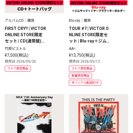
アルバムCD
雑貨
Blu-ray
雑貨
FIRST CRY!! | VICTOR 
TOUR #7 | VICTOR O
ONLINE STORE限定
NLINE STORE限定セ
セット | CD(通常盤)＋
ット | Blu-ray＋ジム
トートバッグ
サック＋イヤープラグ
竹原ピストル
AA=
＋キーホルダー(オリ
¥7,500(税込)
¥13,750(税込)
ジナル配送ボックスに
発売日 2026/05/26
発売日 2026/05/12
てお届け)
ストア限定商品
ストア限定商品
数量限定商品
オリジナル配送BOX