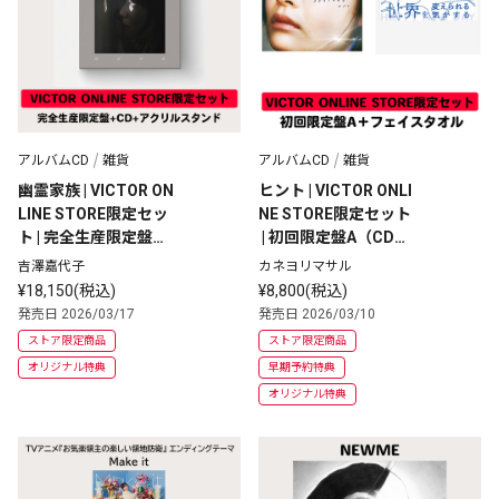
アルバムCD
雑貨
アルバムCD
雑貨
幽霊家族 | VICTOR ON
ヒント | VICTOR ONLI
LINE STORE限定セッ
NE STORE限定セット
ト | 完全生産限定盤＋
 | 初回限定盤A（CD＋
CD＋アクリルスタン
Blu-ray）+ GOODS
吉澤嘉代子
カネヨリマサル
ド
¥18,150(税込)
¥8,800(税込)
発売日 2026/03/17
発売日 2026/03/10
ストア限定商品
ストア限定商品
オリジナル特典
早期予約特典
オリジナル特典