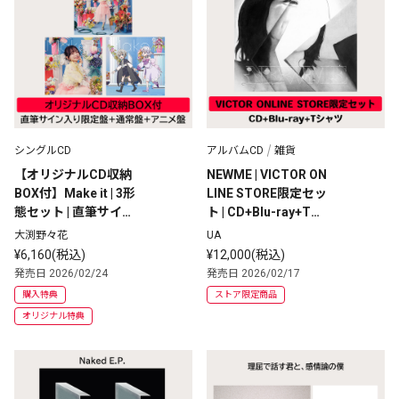
シングルCD
アルバムCD
雑貨
【オリジナルCD収納
NEWME | VICTOR ON
BOX付】Make it | 3形
LINE STORE限定セッ
態セット | 直筆サイン
ト | CD+Blu-ray+Tシ
入り限定盤+通常盤
ャツ　
大渕野々花
UA
+アニメ盤
¥6,160(税込)
¥12,000(税込)
発売日 2026/02/24
発売日 2026/02/17
購入特典
ストア限定商品
オリジナル特典