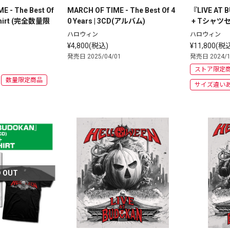
 - The Best Of 
MARCH OF TIME - The Best Of 4
『LIVE AT 
shirt (完全数量限
0 Years | 3CD(アルバム)
 + Tシャ
ハロウィン
ハロウィン
¥4,800(税込)
¥11,800(税
発売日 2025/04/01
発売日 2024/1
ストア限定
数量限定商品
サイズ違い
 OUT