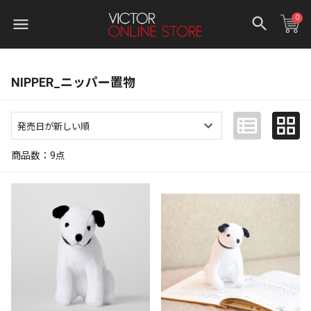
0
NIPPER_ニッパー置物
商品数：
9
点