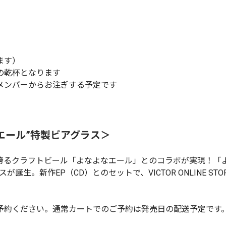
ます）
の乾杯となります
メンバーからお注ぎする予定です
なよなエール”特製ビアグラス＞
るクラフトビール「よなよなエール」とのコラボが実現！「よ
誕生。新作EP（CD）とのセットで、VICTOR ONLINE ST
。
予約ください。通常カートでのご予約は発売日の配送予定です