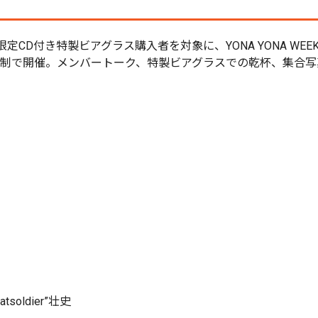
出の予感』限定CD付き特製ビアグラス購入者を対象に、YONA YONA
定員制で開催。メンバートーク、特製ビアグラスでの乾杯、集合写真
ldier”壮史