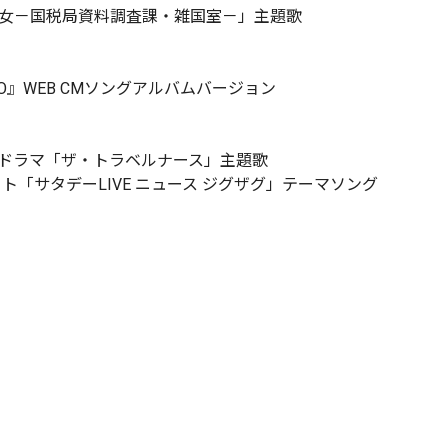
の女－国税局資料調査課・雑国室－」主題歌
UUMO』WEB CMソングアルバムバージョン
曜ドラマ「ザ・トラベルナース」主題歌
ト「サタデーLIVE ニュース ジグザグ」テーマソング