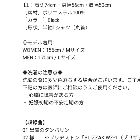
LL：着丈74cm・身幅56cm・肩幅50cm
［素材］ポリエステル100％
［カラー］Black
［形状］半袖Tシャツ（丸首）
◎モデル着用
WOMEN：156cm / Mサイズ
MEN：170cm / Lサイズ
◆洗濯の注意点◆
洗濯の際に多少色落ちする場合がございます。ご了
下記の方は医師にご相談のうえご使用ください。
・ 心臓に障害がある方
・ 妊娠初期の不安定期の方
【収録曲】
01 黒猫のタンバリン
02 轍 ※ブリヂストン「BLIZZAK WZ-1（ブ