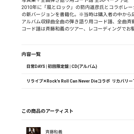
写真集＋全曲弾き語り用コード譜 全36ページ予定
2010年に「風とロック」の箭内道彦氏とコラボレ
の新バージョンを書籍化。※当時は購入者の中から
アルバム収録曲全曲の弾き語り用コード譜、全曲斉
コード譜は斉藤和義のツアー、レコーディングでお
内容一覧
日常DAYS | 初回限定盤 | CD(アルバム)
リライブ✕Rock'n Roll Can Never Dieコラボ  リカバ
この商品のアーティスト
斉藤和義