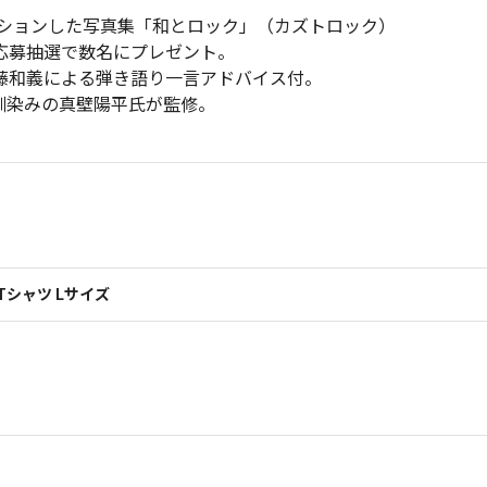
ーションした写真集「和とロック」（カズトロック）
応募抽選で数名にプレゼント。
藤和義による弾き語り一言アドバイス付。
馴染みの真壁陽平氏が監修。
リーTシャツ Lサイズ