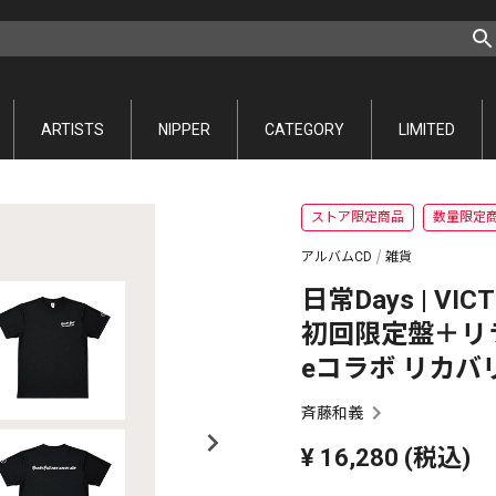
ARTISTS
NIPPER
CATEGORY
LIMITED
ストア限定商品
数量限定
アルバムCD
雑貨
日常Days | VI
初回限定盤＋リライブ✕
eコラボ リカバ
斉藤和義
¥
16,280
(税込)