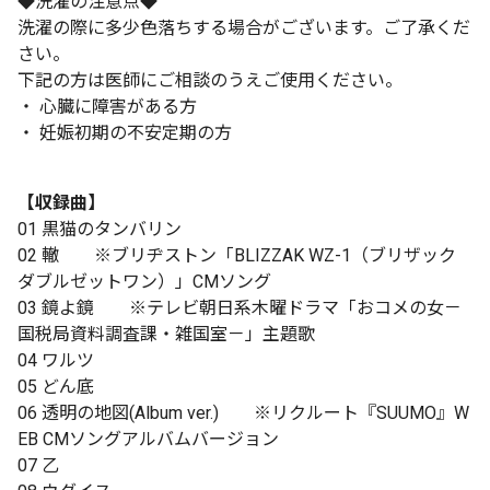
◆洗濯の注意点◆
洗濯の際に多少色落ちする場合がございます。ご了承くだ
さい。
下記の方は医師にご相談のうえご使用ください。
・ 心臓に障害がある方
・ 妊娠初期の不安定期の方
【収録曲】
01 黒猫のタンバリン
02 轍 ※ブリヂストン「BLIZZAK WZ-1（ブリザック
ダブルゼットワン）」CMソング
03 鏡よ鏡 ※テレビ朝日系木曜ドラマ「おコメの女－
国税局資料調査課・雑国室－」主題歌
04 ワルツ
05 どん底
06 透明の地図(Album ver.) ※リクルート『SUUMO』W
EB CMソングアルバムバージョン
07 乙