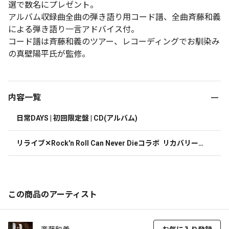
選で数名にプレゼント。
アルバム収録曲全曲の弾き語り用コード譜、全曲斉藤和義
による弾き語り一言アドバイス付。
コード譜は斉藤和義のツアー、レコーディングでお馴染み
の真壁陽平氏が監修。
内容一覧
日常DAYS | 初回限定盤 | CD(アルバム)
リライブ✕Rock'n Roll Can Never Dieコラボ  リカバリーT
シャツ LLサイズ
この商品のアーティスト