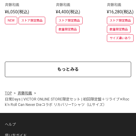
ライブ✕Rock'n 
斉藤和義
斉藤和義
斉藤和義
an Never Di
¥6,050(税込)
¥4,400(税込)
¥16,280(税込)
カバリーTシャ
サイズ）
NEW
ストア限定商品
ストア限定商品
ストア限定商品
数量限定商品
数量限定商品
サイズ違いあり
もっとみる
TOP
斉藤和義
日常Days | VICTOR ONLINE STORE限定セット | 初回限定盤＋リライブ✕Roc
k'n Roll Can Never Dieコラボ リカバリーTシャツ（LLサイズ）
ヘルプ
使い方ガイド