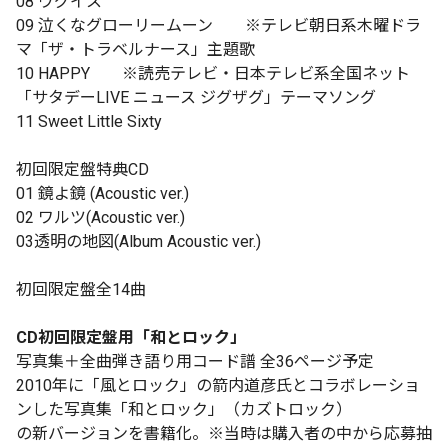
08 ウグイス
09 泣くなグローリームーン ※テレビ朝日系木曜ドラ
マ「ザ・トラベルナース」主題歌
10 HAPPY ※読売テレビ・日本テレビ系全国ネット
「サタデーLIVE ニュース ジグザグ」テーマソング
11 Sweet Little Sixty
初回限定盤特典CD
01 鏡よ鏡 (Acoustic ver.)
02 ワルツ(Acoustic ver.)
03透明の地図(Album Acoustic ver.)
初回限定盤全14曲
CD初回限定盤用「和とロック」
写真集＋全曲弾き語り用コード譜 全36ページ予定
2010年に「風とロック」の箭内道彦氏とコラボレーショ
ンした写真集「和とロック」（カズトロック）
の新バージョンを書籍化。※当時は購入者の中から応募抽