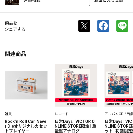
斉藤和義
お気に入り登録
商品を
シェアする
関連商品
雑貨
レコード
アルバムCD
雑
Rock’n Roll Can Neve
日常Days | VICTOR O
日常Days | VIC
r Dieオリジナルカセッ
NLINE STORE限定 | 重
NLINE STOR
トプレイヤー
量盤アナログ
ット | 初回限