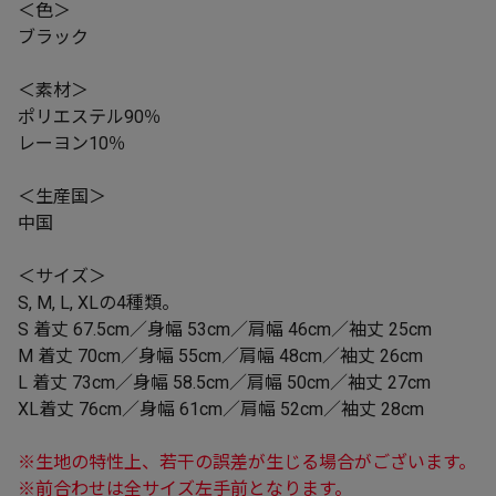
＜色＞
ブラック
＜素材＞
ポリエステル90％
レーヨン10％
＜生産国＞
中国
＜サイズ＞
S, M, L, XLの4種類。
S 着丈 67.5cm／身幅 53cm／肩幅 46cm／袖丈 25cm
M 着丈 70cm／身幅 55cm／肩幅 48cm／袖丈 26cm
L 着丈 73cm／身幅 58.5cm／肩幅 50cm／袖丈 27cm
XL着丈 76cm／身幅 61cm／肩幅 52cm／袖丈 28cm
※生地の特性上、若干の誤差が生じる場合がございます。
※前合わせは全サイズ左手前となります。