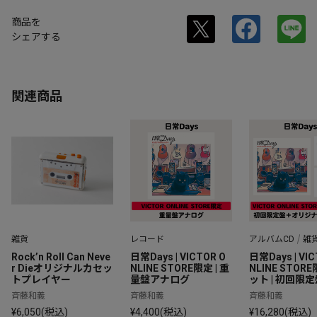
商品を
シェアする
関連商品
雑貨
レコード
アルバムCD
雑
Rock’n Roll Can Neve
日常Days | VICTOR O
日常Days | VIC
r Dieオリジナルカセッ
NLINE STORE限定 | 重
NLINE STOR
トプレイヤー
量盤アナログ
ット | 初回限
ライブ✕Rock'n 
斉藤和義
斉藤和義
斉藤和義
an Never Di
¥6,050(税込)
¥4,400(税込)
¥16,280(税込)
カバリーTシャ