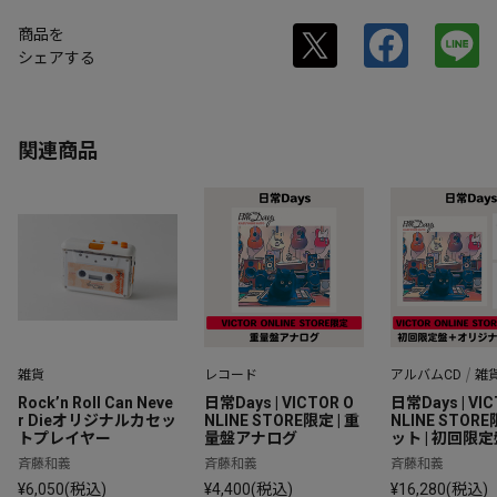
商品を
シェアする
関連商品
雑貨
レコード
アルバムCD
雑
Rock’n Roll Can Neve
日常Days | VICTOR O
日常Days | VIC
r Dieオリジナルカセッ
NLINE STORE限定 | 重
NLINE STOR
トプレイヤー
量盤アナログ
ット | 初回限
ライブ✕Rock'n 
斉藤和義
斉藤和義
斉藤和義
an Never Di
¥6,050(税込)
¥4,400(税込)
¥16,280(税込)
カバリーTシャ